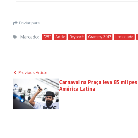
Enviar para
Marcado:
"25"
Adele
Beyoncé
Grammy 2017
Lemonade
Previous Article
Carnaval na Praça leva 85 mil pe
América Latina