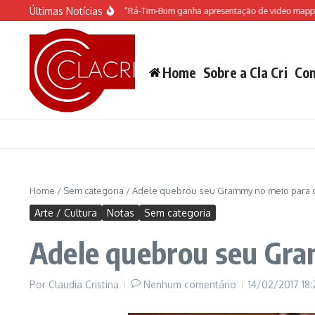
Ir para o conteúdo
Últimas Notícias
O espetáculo do Castelo “Rá-Tim-Bum ganha apresentação de video mapping
Home
Sobre a Cla Cri
Con
Home
/
Sem categoria
/
Adele quebrou seu Grammy no meio para d
Arte / Cultura
Notas
Sem categoria
Adele quebrou seu Gra
Por
Claudia Cristina
Nenhum comentário
14/02/2017
18: