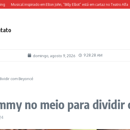
Musical inspirado em Elton John, “Billy Elliot” está em cartaz no Teatro Alfa
O je
tato
9:28:29 AM
domingo, agosto 9, 2026
ividir com Beyoncé
mmy no meio para dividir
24