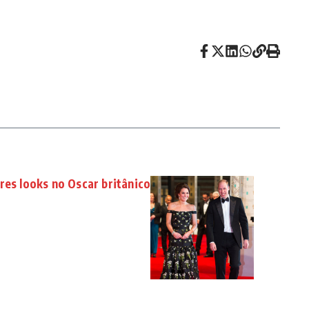
res looks no Oscar britânico