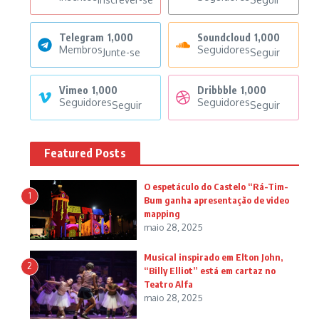
Telegram
1,000
Soundcloud
1,000
Membros
Seguidores
Junte-se
Seguir
Vimeo
1,000
Dribbble
1,000
Seguidores
Seguidores
Seguir
Seguir
Featured Posts
O espetáculo do Castelo “Rá-Tim-
1
Bum ganha apresentação de video
mapping
maio 28, 2025
Musical inspirado em Elton John,
2
“Billy Elliot” está em cartaz no
Teatro Alfa
maio 28, 2025