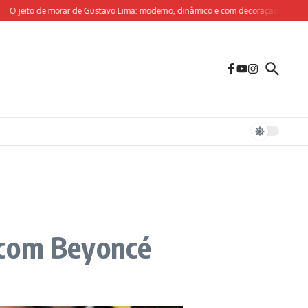
ito de morar de Gustavo Lima: moderno, dinâmico e com decoração sob medida para
 com Beyoncé