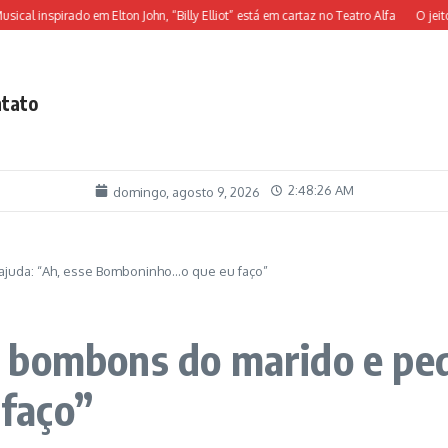
inspirado em Elton John, “Billy Elliot” está em cartaz no Teatro Alfa
O jeito de m
tato
2:48:27 AM
domingo, agosto 9, 2026
ajuda: “Ah, esse Bomboninho…o que eu faço”
 bombons do marido e pede
faço”