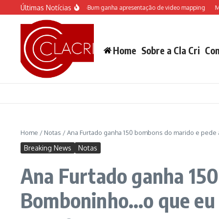
Ir para o conteúdo
Últimas Notícias
áculo do Castelo “Rá-Tim-Bum ganha apresentação de video mapping
Musical 
Home
Sobre a Cla Cri
Con
Home
/
Notas
/
Ana Furtado ganha 150 bombons do marido e pede 
Breaking News
Notas
Ana Furtado ganha 150
Bomboninho…o que eu 