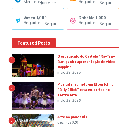
Membros
Seguidores
Junte-se
Seguir
Vimeo
1,000
Dribbble
1,000
Seguidores
Seguidores
Seguir
Seguir
Featured Posts
O espetáculo do Castelo “Rá-Tim-
1
Bum ganha apresentação de video
mapping
maio 28, 2025
Musical inspirado em Elton John,
2
“Billy Elliot” está em cartaz no
Teatro Alfa
maio 28, 2025
Arte na pandemia
3
dez 14, 2020