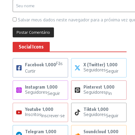
Salvar meus dados neste navegador para a próxima vez qu
Social Icons
Fãs
Facebook
1,000
X (Twitter)
1,000
Seguidores
Curtir
Seguir
Instagram
1,000
Pinterest
1,000
Seguidores
Seguidores
Seguir
Pin
Youtube
1,000
Tiktok
1,000
Inscritos
Seguidores
Inscrever-se
Seguir
Telegram
1,000
Soundcloud
1,000