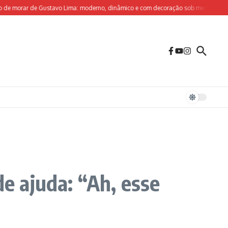
orar de Gustavo Lima: moderno, dinâmico e com decoração sob medida para o olhar
 ajuda: “Ah, esse