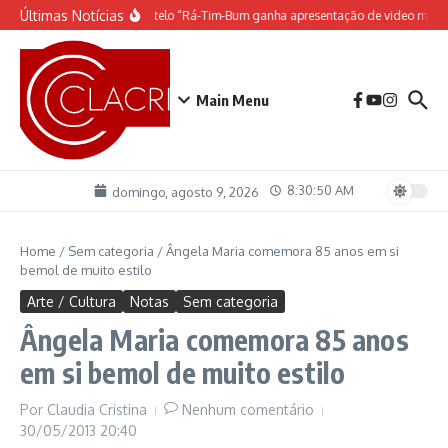
Ir para o conteúdo
Últimas Notícias
O espetáculo do Castelo “Rá-Tim-Bum ganha apresentação de video mappi
Main Menu
8:30:51 AM
domingo, agosto 9, 2026
Home
/
Sem categoria
/
Ângela Maria comemora 85 anos em si
bemol de muito estilo
Arte / Cultura
Notas
Sem categoria
Ângela Maria comemora 85 anos
em si bemol de muito estilo
Por
Claudia Cristina
Nenhum comentário
30/05/2013
20:40