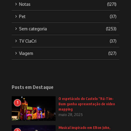
Notas
(1271)
Pet
(37)
Sem categoria
(1253)
TV ClaCri
(37)
Viagem
(127)
Posts em Destaque
O espetáculo do Castelo “Rá-Tim-
1
Bum ganha apresentação de video
mapping
maio 28, 2025
Musical inspirado em Elton John,