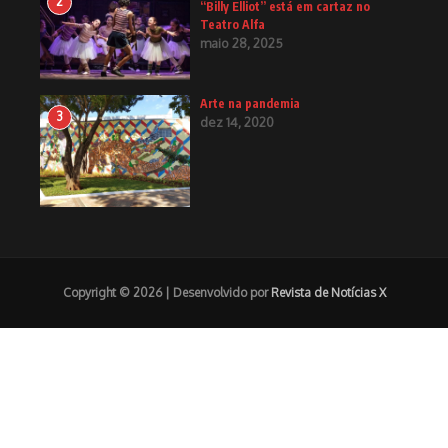
2
“Billy Elliot” está em cartaz no
Teatro Alfa
maio 28, 2025
Arte na pandemia
3
dez 14, 2020
Copyright © 2026 | Desenvolvido por
Revista de Notícias X