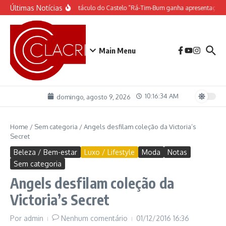
Ir para o conteúdo
Últimas Notícias
O espetáculo do Castelo “Rá-Tim-Bum ganha apresentação 
Main Menu
10:16:35 AM
domingo, agosto 9, 2026
Home
/
Sem categoria
/
Angels desfilam coleção da Victoria’s
Secret
Beleza / Bem-estar
Luxo / Lifestyle
Moda
Notas
Sem categoria
Angels desfilam coleção da
Victoria’s Secret
Por
admin
Nenhum comentário
01/12/2016
16:36