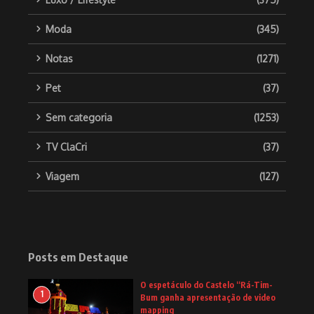
Moda
(345)
Notas
(1271)
Pet
(37)
Sem categoria
(1253)
TV ClaCri
(37)
Viagem
(127)
Posts em Destaque
O espetáculo do Castelo “Rá-Tim-
1
Bum ganha apresentação de video
mapping