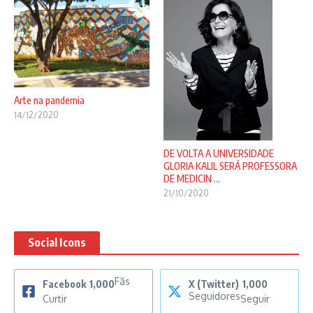
Arte na pandemia
14/12/2020
DE VOLTA A UNIVERSIDADE
GLORIA KALIL SERÁ PROFESSORA
DE MEDICIN ...
21/10/2020
Social Icons
Fãs
Facebook
1,000
X (Twitter)
1,000
Seguidores
Curtir
Seguir