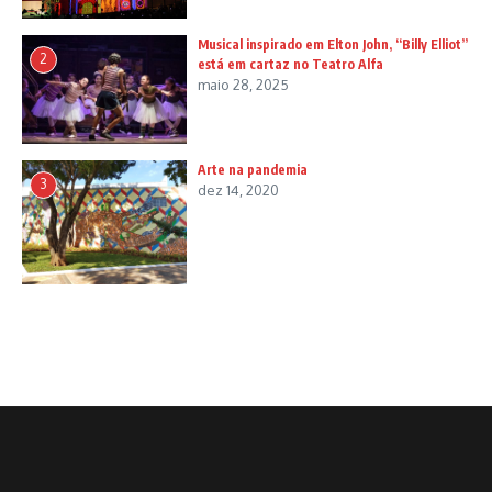
Musical inspirado em Elton John, “Billy Elliot”
2
está em cartaz no Teatro Alfa
maio 28, 2025
Arte na pandemia
3
dez 14, 2020