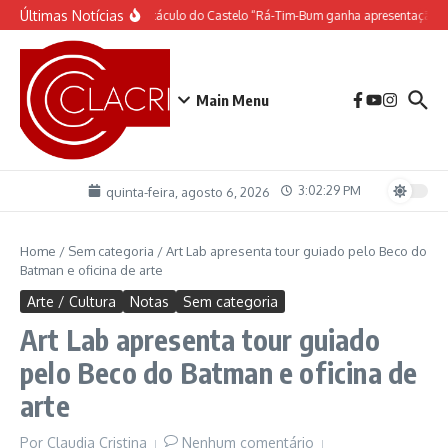
Ir para o conteúdo
Últimas Notícias
O espetáculo do Castelo “Rá-Tim-Bum ganha apresentação d
Main Menu
3:02:29 PM
quinta-feira, agosto 6, 2026
Home
/
Sem categoria
/
Art Lab apresenta tour guiado pelo Beco do
Batman e oficina de arte
Arte / Cultura
Notas
Sem categoria
Art Lab apresenta tour guiado
pelo Beco do Batman e oficina de
arte
Por
Claudia Cristina
Nenhum comentário