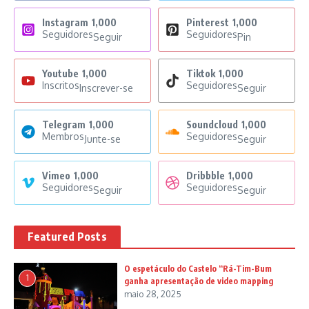
Instagram
1,000
Pinterest
1,000
Seguidores
Seguidores
Seguir
Pin
Youtube
1,000
Tiktok
1,000
Inscritos
Seguidores
Inscrever-se
Seguir
Telegram
1,000
Soundcloud
1,000
Membros
Seguidores
Junte-se
Seguir
Vimeo
1,000
Dribbble
1,000
Seguidores
Seguidores
Seguir
Seguir
Featured Posts
O espetáculo do Castelo “Rá-Tim-Bum
1
ganha apresentação de video mapping
maio 28, 2025