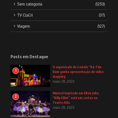
Sem categoria
(1253)
TV ClaCri
(37)
Viagem
(127)
Posts em Destaque
O espetáculo do Castelo “Rá-Tim-
1
Bum ganha apresentação de video
mapping
maio 28, 2025
Musical inspirado em Elton John,
2
“Billy Elliot” está em cartaz no
Teatro Alfa
maio 28, 2025