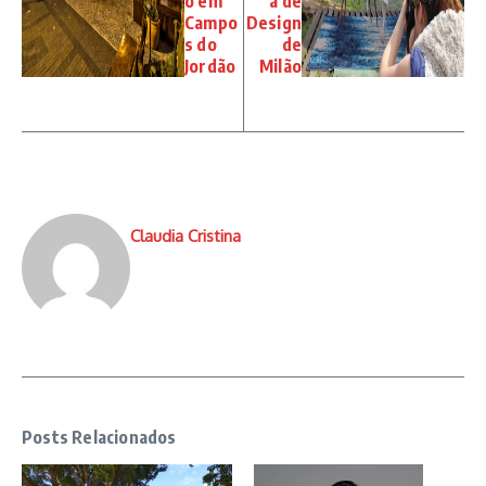
o em
a de
Campo
Design
s do
de
Jordão
Milão
Claudia Cristina
Posts Relacionados