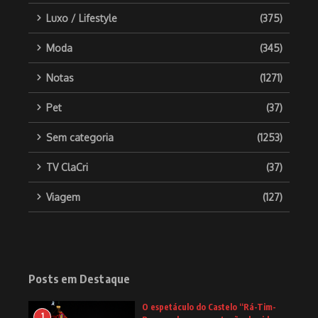
Luxo / Lifestyle
(375)
Moda
(345)
Notas
(1271)
Pet
(37)
Sem categoria
(1253)
TV ClaCri
(37)
Viagem
(127)
Posts em Destaque
O espetáculo do Castelo “Rá-Tim-
1