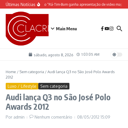
Ir para o conteúdo
Últimas Notícias
O espetáculo do Castelo “Rá-Tim-Bum ganha apresentação de video mapping
Main Menu
1:03:06 AM
sábado, agosto 8, 2026
Home
/
Sem categoria
/
Audi lança Q3 no São José Polo Awards
2012
Luxo / Lifestyle
Sem categoria
Audi lança Q3 no São José Polo
Awards 2012
Por
admin
Nenhum comentário
08/05/2012
15:09