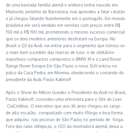
de uma bastada família alemã e embora tenha nascido em
Martoreli, pertinho de Barcelona, mal aprendeu a falar catalão
e já chegou falando fluentemente em o português. Em moeda
brasileira ele será vendido em versões com preços entre R$
150 mil e R$ 190 mil, prometendo o mesmo sucesso comercial
que os dois modelos anteriores desfrutam na Europa. No
Brasil o Q3 da Audi, vai entrar para o segmento que tornou-se
o mais bem sucedido das marcas de luxo: o de utilitários-
esportivos compactos compostos o BMW X1 e o Land Rover
Range Rover Evoque.Em São Paulo o novo SUV entrou no
palco da Casa Pedra, em Moema, obedecendo o comando do
presidente da Audi, Paulo Kakinoff
Após o Show do Milton Guedes o Presidente da Audi no Brasil,
Paulo Kakinoff, concedeu uma entrevista para o Site de Luxo
ClaCridéias. O executivo que aos 36 anos chegou ao cargo
de alto escalão, conquistado com muito fôlego e boa forma
que adquiriu nas piscinas de São Paulo, no período de folga.
Fora das raias olímpicas, o CEO da montadora alemã, deixa a