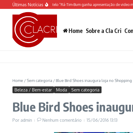
Ir para o conteúdo
Últimas Notícias
O espetáculo do Castelo “Rá-Tim-Bum ganha apresentação de video mapping
Home
Sobre a Cla Cri
Con
Home
/
Sem categoria
/
Blue Bird Shoes inaugura loja no Shopping
Beleza / Bem-estar
Moda
Sem categoria
Blue Bird Shoes inaugu
Por
admin
Nenhum comentário
15/06/2016
13:13