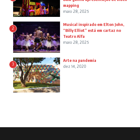
mapping
maio 28, 2025
Musical inspirado em Elton John,
2
“Billy Elliot” está em cartaz no
Teatro Alfa
maio 28, 2025
Arte na pandemia
3
dez 14, 2020