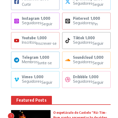
Seguidores
Curtir
Seguir
Instagram
1,000
Pinterest
1,000
Seguidores
Seguidores
Seguir
Pin
Youtube
1,000
Tiktok
1,000
Inscritos
Seguidores
Inscrever-se
Seguir
Telegram
1,000
Soundcloud
1,000
Membros
Seguidores
Junte-se
Seguir
Vimeo
1,000
Dribbble
1,000
Seguidores
Seguidores
Seguir
Seguir
Featured Posts
O espetáculo do Castelo “Rá-Tim-
1
Bum ganha apresentação de video