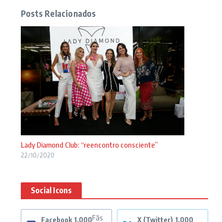
Posts Relacionados
Lady Diamond Club: “reencontro consciente”
22/10/2020
Social Icons
Fãs
Facebook
1,000
X (Twitter)
1,000