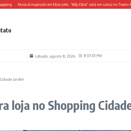
Musical inspirado em Elton John, “Billy Elliot” está em cartaz no Teatro Alfa
tato
8:03:03 PM
sábado, agosto 8, 2026
 Cidade Jardim
ra loja no Shopping Cidad