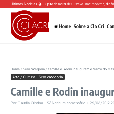
Ir para o conteúdo
Últimas Notícias
m cartaz no Teatro Alfa
O jeito de morar de Gustavo Lima: moderno, dinâmico e 
Home
Sobre a Cla Cri
Con
Home
/
Sem categoria
/
Camille e Rodin inauguram o teatro do Ma
Arte / Cultura
Sem categoria
Camille e Rodin inaugu
Por
Claudia Cristina
Nenhum comentário
26/06/2012
2