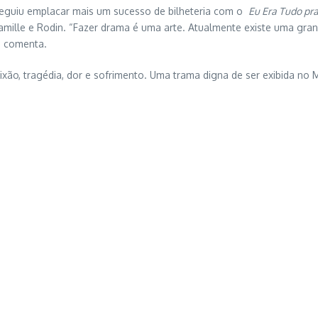
eguiu emplacar mais um sucesso de bilheteria com o
Eu Era Tudo pra
Camille e Rodin. “Fazer drama é uma arte. Atualmente existe uma gra
, comenta.
paixão, tragédia, dor e sofrimento. Uma trama digna de ser exibida 
ar em sinergia com a mensagem do artista francês, o espetáculo Cami