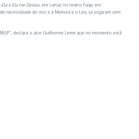
 Ela e Ela me Deixou
, em cartaz no teatro Faap, em
nde necessidade do riso e a Melissa e o Leo, se jogaram sem
no MASP”, declara o ator Guilherme Leme que no momento está
lle e Rodin, conta com a parceria da operadora de telefonia