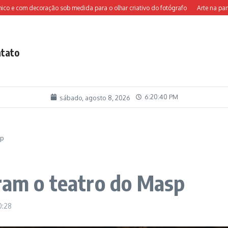
com decoração sob medida para o olhar criativo do fotógrafo
Arte na pandemi
tato
6:20:42 PM
sábado, agosto 8, 2026
sp
ram o teatro do Masp
0:28