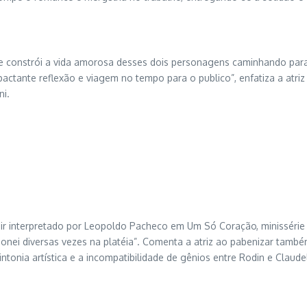
que constrói a vida amorosa desses dois personagens caminhando par
tante reflexão e viagem no tempo para o publico”, enfatiza a atriz q
ni.
r interpretado por Leopoldo Pacheco em Um Só Coração, minissérie e
nei diversas vezes na platéia”. Comenta a atriz ao pabenizar també
tonia artística e a incompatibilidade de gênios entre Rodin e Claudel”