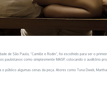
de de São Paulo, “Camille e Rodin”, foi escolhido para ser o prime
os paulistanos como simplesmente MASP, colocando o auditório projet
ra o público algumas cenas da peça. Atores como Tuna Dwek, Martha