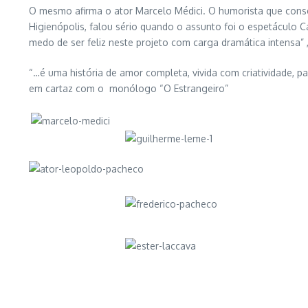
O mesmo afirma o ator Marcelo Médici. O humorista que cons
Higienópolis, falou sério quando o assunto foi o espetáculo 
medo de ser feliz neste projeto com carga dramática intensa” 
“…é uma história de amor completa, vivida com criatividade, 
em cartaz com o monólogo “O Estrangeiro”
Segundo o escultor Rodin tudo o que é vivo é belo. Para entr