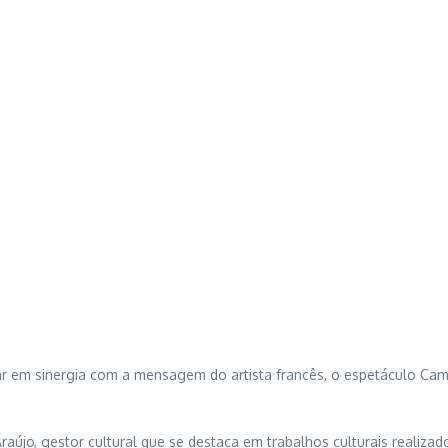
újo, gestor cultural que se destaca em trabalhos culturais realiza
 Romoff, diretor do programa cultural Vivo EnCena