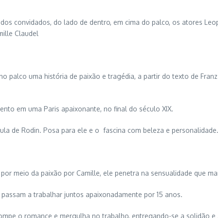
o dos convidados, do lado de dentro, em cima do palco, os atores L
mille Claudel
o palco uma história de paixão e tragédia, a partir do texto de Fran
lento em uma Paris apaixonante, no final do século XIX.
ípula de Rodin. Posa para ele e o fascina com beleza e personalidade
e por meio da paixão por Camille, ele penetra na sensualidade que ma
 passam a trabalhar juntos apaixonadamente por 15 anos.
ompe o romance e mergulha no trabalho, entregando-se a solidão e a