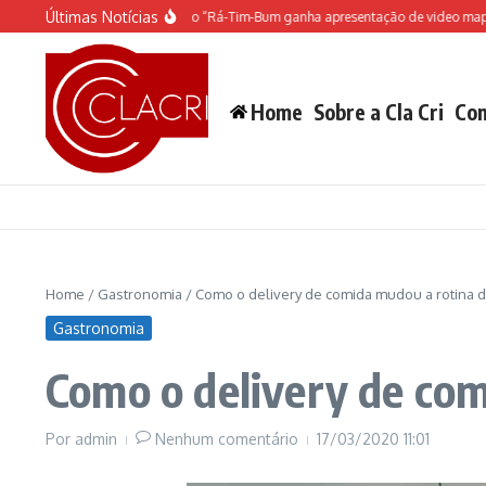
Ir para o conteúdo
Últimas Notícias
 espetáculo do Castelo “Rá-Tim-Bum ganha apresentação de video mapping
M
Home
Sobre a Cla Cri
Con
Home
/
Gastronomia
/
Como o delivery de comida mudou a rotina d
Gastronomia
Como o delivery de com
Por
admin
Nenhum comentário
17/03/2020
11:01