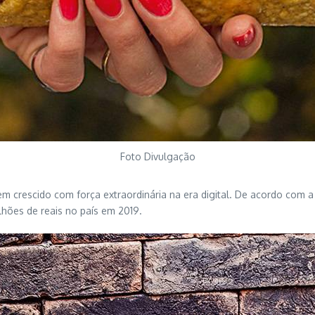
Foto Divulgação
em crescido com força extraordinária na era digital. De acordo com 
lhões de reais no país em 2019.