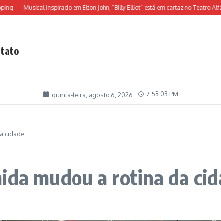
usical inspirado em Elton John, “Billy Elliot” está em cartaz no Teatro Alfa
O jei
tato
7:53:05 PM
quinta-feira, agosto 6, 2026
a cidade
ida mudou a rotina da ci