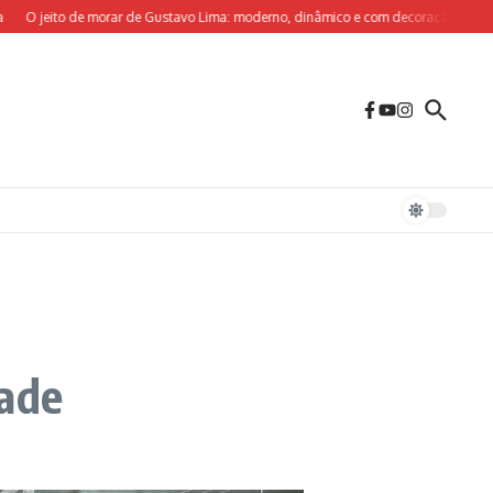
to de morar de Gustavo Lima: moderno, dinâmico e com decoração sob medida para 
dade