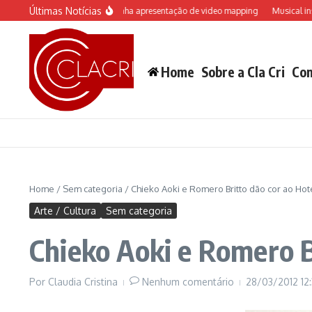
Ir para o conteúdo
Últimas Notícias
o Castelo “Rá-Tim-Bum ganha apresentação de video mapping
Musical inspirado
Home
Sobre a Cla Cri
Con
Home
/
Sem categoria
/
Chieko Aoki e Romero Britto dão cor ao Hot
Arte / Cultura
Sem categoria
Chieko Aoki e Romero B
Por
Claudia Cristina
Nenhum comentário
28/03/2012
12