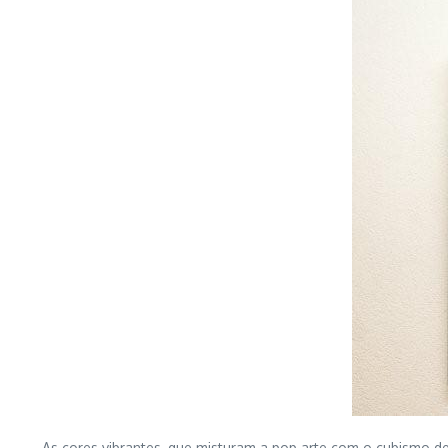
As cores vibrantes, que misturam a pop arte com o cubismo 