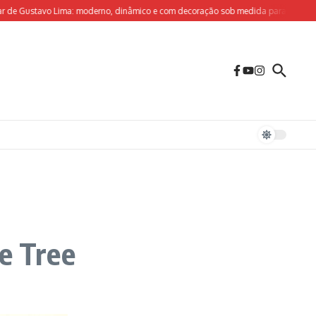
 Gustavo Lima: moderno, dinâmico e com decoração sob medida para o olhar criati
ue Tree