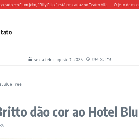
 em Elton John, “Billy Elliot” está em cartaz no Teatro Alfa
O jeito de morar de
tato
1:44:56 PM
sexta-feira, agosto 7, 2026
el Blue Tree
ritto dão cor ao Hotel Bl
:39