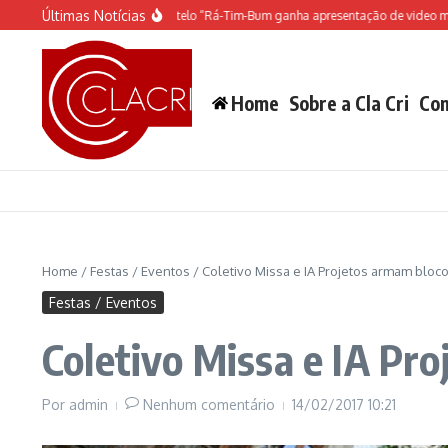
Ir para o conteúdo
Últimas Notícias
O espetáculo do Castelo “Rá-Tim-Bum ganha apresentação de video mappin
Home
Sobre a Cla Cri
Con
Home
/
Festas / Eventos
/
Coletivo Missa e IA Projetos armam bloc
Festas / Eventos
Coletivo Missa e IA Pr
Por
admin
Nenhum comentário
14/02/2017
10:21