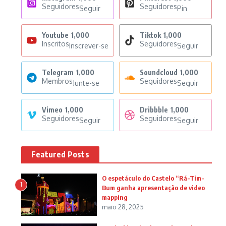
Seguidores
Seguidores
Seguir
Pin
Youtube
1,000
Tiktok
1,000
Inscritos
Seguidores
Inscrever-se
Seguir
Telegram
1,000
Soundcloud
1,000
Membros
Seguidores
Junte-se
Seguir
Vimeo
1,000
Dribbble
1,000
Seguidores
Seguidores
Seguir
Seguir
Featured Posts
O espetáculo do Castelo “Rá-Tim-
1
Bum ganha apresentação de video
mapping
maio 28, 2025