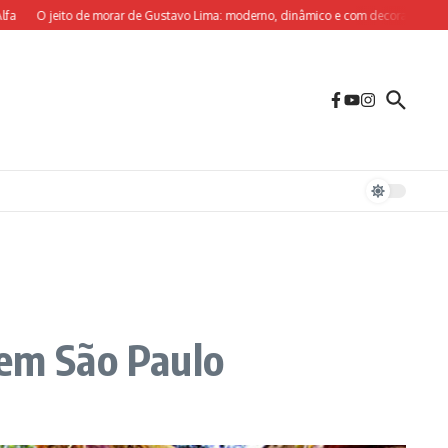
O jeito de morar de Gustavo Lima: moderno, dinâmico e com decoração sob medida
 em São Paulo