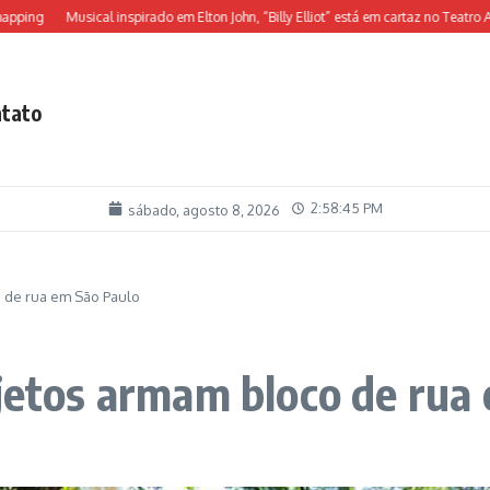
g
Musical inspirado em Elton John, “Billy Elliot” está em cartaz no Teatro Alfa
tato
2:58:46 PM
sábado, agosto 8, 2026
o de rua em São Paulo
ojetos armam bloco de rua