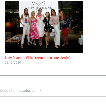
Lady Diamond Club: “reencontro consciente”
22/10/2020
tórios são marcados com
*