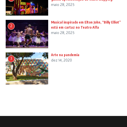
maio 28, 2025
Musical inspirado em Elton John, “Billy Elliot”
2
está em cartaz no Teatro Alfa
maio 28, 2025
Arte na pandemia
3
dez 14, 2020