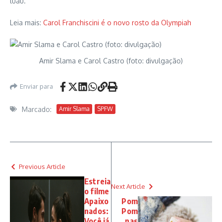
luau.
Leia mais:
Carol Franchiscini é o novo rosto da Olympiah
Amir Slama e Carol Castro (foto: divulgação)
Enviar para
Marcado:
Amir Slama
SPFW
Previous Article
Estreia
Next Article
o filme
Apaixo
Pom
nados:
Pom
Você já
nas