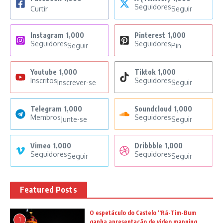
Seguidores
Curtir
Seguir
Instagram
1,000
Pinterest
1,000
Seguidores
Seguidores
Seguir
Pin
Youtube
1,000
Tiktok
1,000
Inscritos
Seguidores
Inscrever-se
Seguir
Telegram
1,000
Soundcloud
1,000
Membros
Seguidores
Junte-se
Seguir
Vimeo
1,000
Dribbble
1,000
Seguidores
Seguidores
Seguir
Seguir
Featured Posts
O espetáculo do Castelo “Rá-Tim-Bum
1
ganha apresentação de video mapping