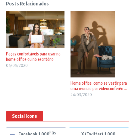
Posts Relacionados
Peças confortáveis para usar no
home office ou no escritório
06/05/2020
Home office: como se vestir para
uma reunião por vídeoconferên ...
24/03/2020
Social Icons
Fãs
Facebook
1,000
X (Twitter)
1,000