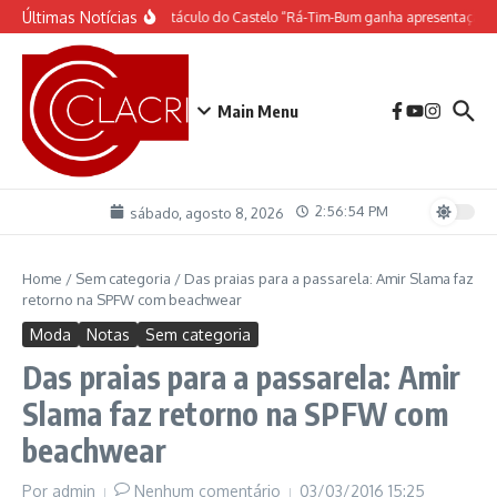
Ir para o conteúdo
Últimas Notícias
O espetáculo do Castelo “Rá-Tim-Bum ganha apresentação d
Main Menu
2:56:55 PM
sábado, agosto 8, 2026
Home
/
Sem categoria
/
Das praias para a passarela: Amir Slama faz
retorno na SPFW com beachwear
Moda
Notas
Sem categoria
Das praias para a passarela: Amir
Slama faz retorno na SPFW com
beachwear
Por
admin
Nenhum comentário
03/03/2016
15:25