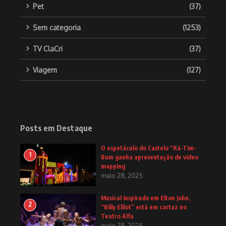
Pet
(37)
Sem categoria
(1253)
TV ClaCri
(37)
Viagem
(127)
Posts em Destaque
O espetáculo do Castelo “Rá-Tim-
1
Bum ganha apresentação de video
mapping
maio 28, 2025
Musical inspirado em Elton John,
2
“Billy Elliot” está em cartaz no
Teatro Alfa
maio 28, 2025