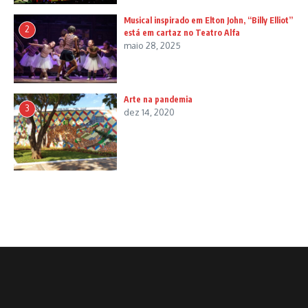
Musical inspirado em Elton John, “Billy Elliot”
2
está em cartaz no Teatro Alfa
maio 28, 2025
Arte na pandemia
3
dez 14, 2020