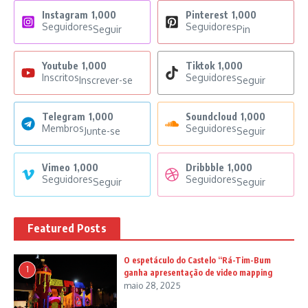
Instagram
1,000
Pinterest
1,000
Seguidores
Seguidores
Seguir
Pin
Youtube
1,000
Tiktok
1,000
Inscritos
Seguidores
Inscrever-se
Seguir
Telegram
1,000
Soundcloud
1,000
Membros
Seguidores
Junte-se
Seguir
Vimeo
1,000
Dribbble
1,000
Seguidores
Seguidores
Seguir
Seguir
Featured Posts
O espetáculo do Castelo “Rá-Tim-Bum
1
ganha apresentação de video mapping
maio 28, 2025