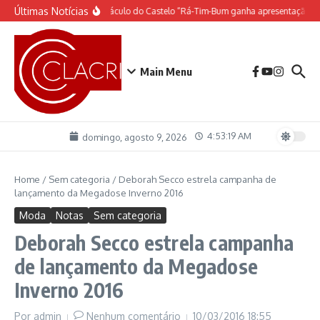
Ir para o conteúdo
Últimas Notícias
O espetáculo do Castelo “Rá-Tim-Bum ganha apresentação de
Main Menu
4:53:20 AM
domingo, agosto 9, 2026
Home
/
Sem categoria
/
Deborah Secco estrela campanha de
lançamento da Megadose Inverno 2016
Moda
Notas
Sem categoria
Deborah Secco estrela campanha
de lançamento da Megadose
Inverno 2016
Por
admin
Nenhum comentário
10/03/2016
18:55