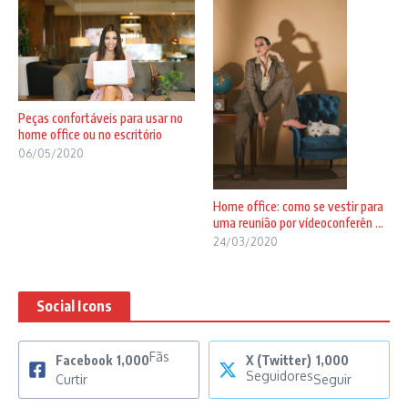
Peças confortáveis para usar no
home office ou no escritório
06/05/2020
Home office: como se vestir para
uma reunião por vídeoconferên ...
24/03/2020
Social Icons
Fãs
Facebook
1,000
X (Twitter)
1,000
Seguidores
Curtir
Seguir