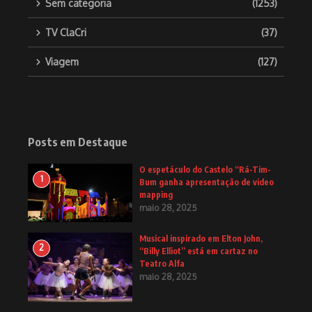
Sem categoria
(1253)
TV ClaCri
(37)
Viagem
(127)
Posts em Destaque
O espetáculo do Castelo “Rá-Tim-
1
Bum ganha apresentação de video
mapping
maio 28, 2025
Musical inspirado em Elton John,
2
“Billy Elliot” está em cartaz no
Teatro Alfa
maio 28, 2025