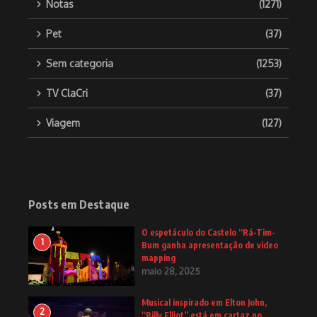
Notas
(1271)
Pet
(37)
Sem categoria
(1253)
TV ClaCri
(37)
Viagem
(127)
Posts em Destaque
O espetáculo do Castelo “Rá-Tim-
1
Bum ganha apresentação de video
mapping
maio 28, 2025
Musical inspirado em Elton John,
2
“Billy Elliot” está em cartaz no