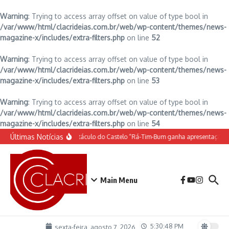
Warning
: Trying to access array offset on value of type bool in
/var/www/html/clacrideias.com.br/web/wp-content/themes/news-
magazine-x/includes/extra-filters.php
on line
52
Warning
: Trying to access array offset on value of type bool in
/var/www/html/clacrideias.com.br/web/wp-content/themes/news-
magazine-x/includes/extra-filters.php
on line
53
Warning
: Trying to access array offset on value of type bool in
/var/www/html/clacrideias.com.br/web/wp-content/themes/news-
magazine-x/includes/extra-filters.php
on line
54
Ir para o conteúdo
Últimas Notícias
O espetáculo do Castelo “Rá-Tim-Bum ganha apresentação d
Main Menu
5:30:48 PM
sexta-feira, agosto 7, 2026