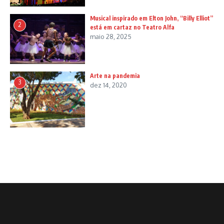
Musical inspirado em Elton John, “Billy Elliot”
2
está em cartaz no Teatro Alfa
maio 28, 2025
Arte na pandemia
3
dez 14, 2020