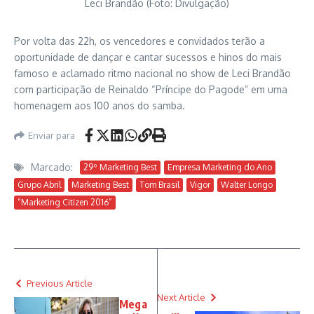
Leci Brandão (Foto: Divulgação)
Por volta das 22h, os vencedores e convidados terão a
oportunidade de dançar e cantar sucessos e hinos do mais
famoso e aclamado ritmo nacional no show de Leci Brandão
com participação de Reinaldo “Príncipe do Pagode” em uma
homenagem aos 100 anos do samba.
Enviar para
Marcado:
29º Marketing Best
Empresa Marketing do Ano
Grupo Abril
Marketing Best
Tom Brasil
Vigor
Walter Longo
“Marketing Citizen 2016”
Previous Article
Next Article
Mega