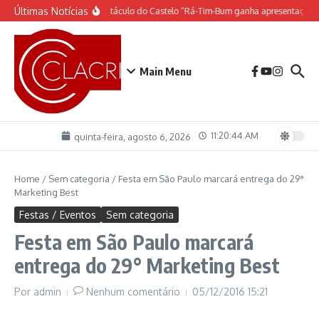
Ir para o conteúdo
Últimas Notícias
O espetáculo do Castelo “Rá-Tim-Bum ganha apresentação d
Main Menu
11:20:45 AM
quinta-feira, agosto 6, 2026
Home
/
Sem categoria
/
Festa em São Paulo marcará entrega do 29°
Marketing Best
Festas / Eventos
Sem categoria
Festa em São Paulo marcará
entrega do 29° Marketing Best
Por
admin
Nenhum comentário
05/12/2016
15:21