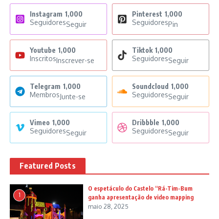
Instagram
1,000
Pinterest
1,000
Seguidores
Seguidores
Seguir
Pin
Youtube
1,000
Tiktok
1,000
Inscritos
Seguidores
Inscrever-se
Seguir
Telegram
1,000
Soundcloud
1,000
Membros
Seguidores
Junte-se
Seguir
Vimeo
1,000
Dribbble
1,000
Seguidores
Seguidores
Seguir
Seguir
Featured Posts
O espetáculo do Castelo “Rá-Tim-Bum
1
ganha apresentação de video mapping
maio 28, 2025