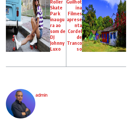
Roller
Guilhot
Skate
ina
Park
Filmes
inaugu
aprese
ra ao
nta
som de
Cordel
DJ
de
Johnny
Tranco
Luxo
so
admin