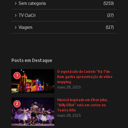
Sem categoria
(1253)
TV ClaCri
(37)
Viagem
(127)
Posts em Destaque
O espetáculo do Castelo “Rá-Tim-
1
Bum ganha apresentação de video
mapping
maio 28, 2025
Musical inspirado em Elton John,
2
“Billy Elliot” está em cartaz no
Teatro Alfa
maio 28, 2025