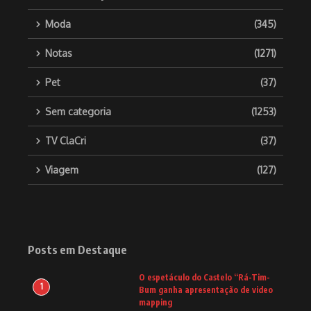
Moda
(345)
Notas
(1271)
Pet
(37)
Sem categoria
(1253)
TV ClaCri
(37)
Viagem
(127)
Posts em Destaque
O espetáculo do Castelo “Rá-Tim-
1
Bum ganha apresentação de video
mapping