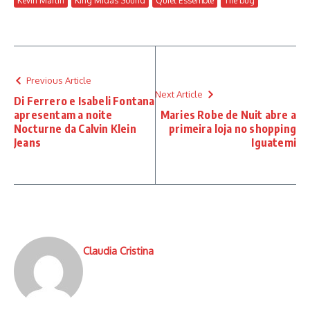
Kevin Martin
King Midas Sound
Quiet Essemble
The bug
Previous Article
Next Article
Di Ferrero e Isabeli Fontana
apresentam a noite
Maries Robe de Nuit abre a
Nocturne da Calvin Klein
primeira loja no shopping
Jeans
Iguatemi
Claudia Cristina