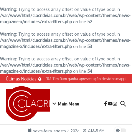
Warning
: Trying to access array offset on value of type bool in
/var/www/html/clacrideias.com.br/web/wp-content/themes/news-
magazine-x/includes/extra-filters.php
on line
52
Warning
: Trying to access array offset on value of type bool in
/var/www/html/clacrideias.com.br/web/wp-content/themes/news-
magazine-x/includes/extra-filters.php
on line
53
Warning
: Trying to access array offset on value of type bool in
/var/www/html/clacrideias.com.br/web/wp-content/themes/news-
magazine-x/includes/extra-filters.php
on line
54
Ir para o conteúdo
Últimas Notícias
O espetáculo do Castelo “Rá-Tim-Bum ganha apresentação de video mapping
Main Menu
2:13:31 AM
sexta-feira, agosto 7, 2026