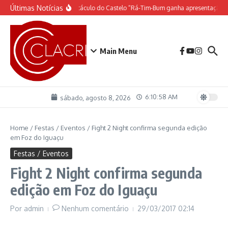
Ir para o conteúdo
Últimas Notícias
O espetáculo do Castelo “Rá-Tim-Bum ganha apresentação d
Main Menu
6:10:58 AM
sábado, agosto 8, 2026
Home
/
Festas / Eventos
/
Fight 2 Night confirma segunda edição
em Foz do Iguaçu
Festas / Eventos
Fight 2 Night confirma segunda
edição em Foz do Iguaçu
Por
admin
Nenhum comentário
29/03/2017
02:14