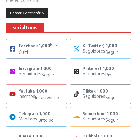
que eu comentar.
Social Icons
Fãs
Facebook
1,000
X (Twitter)
1,000
Seguidores
Curtir
Seguir
Instagram
1,000
Pinterest
1,000
Seguidores
Seguidores
Seguir
Pin
Youtube
1,000
Tiktok
1,000
Inscritos
Seguidores
Inscrever-se
Seguir
Telegram
1,000
Soundcloud
1,000
Membros
Seguidores
Junte-se
Seguir
Vimeo
1,000
Dribbble
1,000