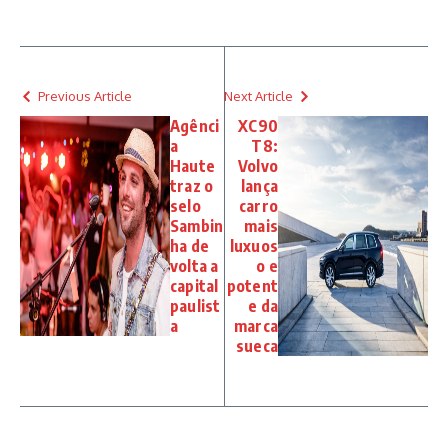
Previous Article
Next Article
Agênci
XC90
a
T8:
Haute
Volvo
traz o
lança
selo
carro
Sambin
mais
ha de
luxuos
volta a
o e
capital
potent
paulist
e da
a
marca
sueca