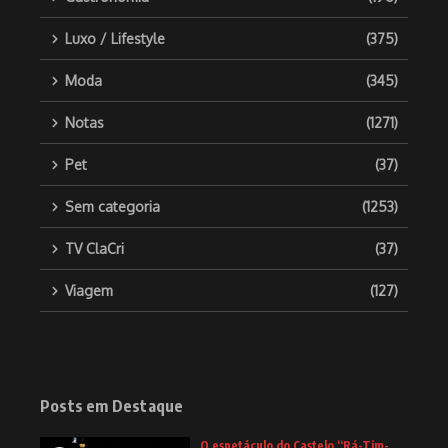
Luxo / Lifestyle
(375)
Moda
(345)
Notas
(1271)
Pet
(37)
Sem categoria
(1253)
TV ClaCri
(37)
Viagem
(127)
Posts em Destaque
O espetáculo do Castelo “Rá-Tim-