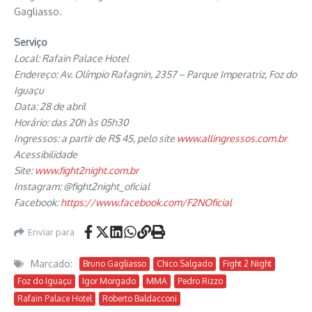
Gagliasso.
Serviço
Local: Rafain Palace Hotel
Endereço: Av. Olímpio Rafagnin, 2357 – Parque Imperatriz, Foz do
Iguaçu
Data: 28 de abril
Horário: das 20h às 05h30
Ingressos: a partir de R$ 45, pelo site
www.allingressos.com.br
Acessibilidade
Site:
www.fight2night.com.br
Instagram: @fight2night_oficial
Facebook:
https://www.facebook.com/F2NOficial
Enviar para
Marcado:
Bruno Gagliasso
Chico Salgado
Fight 2 Night
Foz do Iguaçu
Igor Morgado
MMA
Pedro Rizzo
Rafain Palace Hotel
Roberto Baldacconi