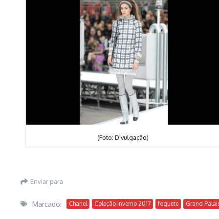
(Foto: Divulgação)
Enviar para
Marcado:
Chanel
Coleção Inverno 2017
foguete
Grand Palai