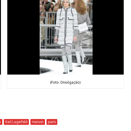
(Foto: Divulgação)
s
Karl Lagerfeld
maison
paris