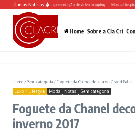
Ir para o conteúdo
Últimas Notícias
telo “Rá-Tim-Bum ganha apresentação de video mapping
Musical inspirado em E
Home
Sobre a Cla Cri
Con
Home
/
Sem categoria
/
Foguete da Chanel decola no Grand Palais 
Luxo / Lifestyle
Moda
Notas
Sem categoria
Foguete da Chanel decol
inverno 2017