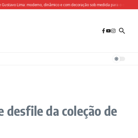
avo Lima: moderno, dinâmico e com decoração sob medida para o olhar criativo do
 desfile da coleção de