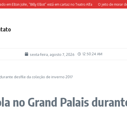
lton John, “Billy Elliot” está em cartaz no Teatro Alfa
O jeito de morar de Gust
tato
12:50:25 AM
sexta-feira, agosto 7, 2026
durante desfile da coleção de inverno 2017
a no Grand Palais durante