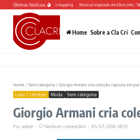
Ir para o conteúdo
Últimas Notícias
nha apresentação de video mapping
Musical inspirado em Elton John, “Billy Ell
Home
Sobre a Cla Cri
Con
Home
/
Sem categoria
/
Giorgio Armani cria coleção capsula em par
Luxo / Lifestyle
Moda
Sem categoria
Giorgio Armani cria co
Por
admin
Nenhum comentário
05/07/2016
08:51