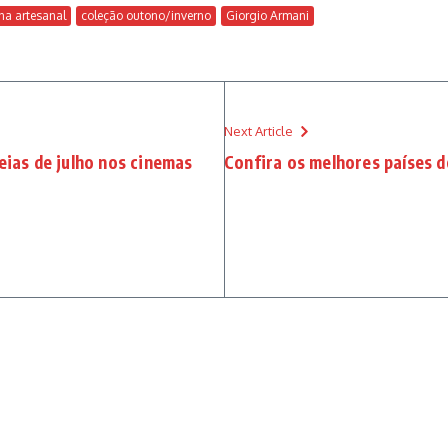
na artesanal
coleção outono/inverno
Giorgio Armani
Next Article
eias de julho nos cinemas
Confira os melhores países 