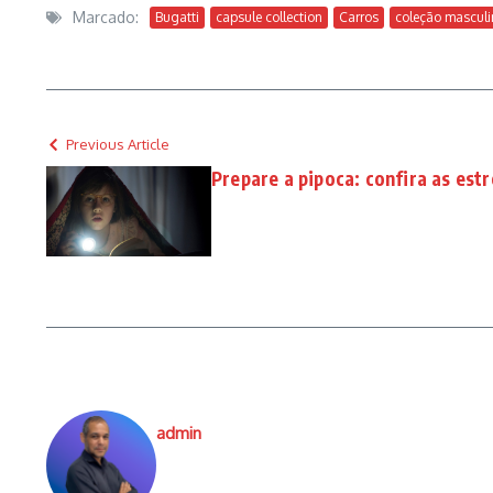
Marcado:
Bugatti
capsule collection
Carros
coleção masculi
Previous Article
Prepare a pipoca: confira as estr
admin