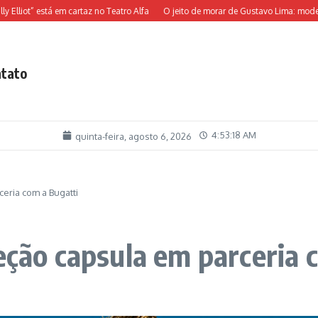
iot” está em cartaz no Teatro Alfa
O jeito de morar de Gustavo Lima: moderno, d
tato
4:53:19 AM
quinta-feira, agosto 6, 2026
ceria com a Bugatti
leção capsula em parceria 