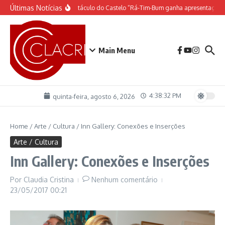
Ir para o conteúdo
Últimas Notícias
O espetáculo do Castelo “Rá-Tim-Bum ganha apresentação 
Main Menu
4:38:33 PM
quinta-feira, agosto 6, 2026
Home
/
Arte / Cultura
/
Inn Gallery: Conexões e Inserções
Arte / Cultura
Inn Gallery: Conexões e Inserções
Por
Claudia Cristina
Nenhum comentário
23/05/2017
00:21