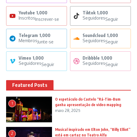
Youtube
1,000
Tiktok
1,000
Inscritos
Seguidores
Inscrever-se
Seguir
Telegram
1,000
Soundcloud
1,000
Membros
Seguidores
Junte-se
Seguir
Vimeo
1,000
Dribbble
1,000
Seguidores
Seguidores
Seguir
Seguir
Featured Posts
O espetáculo do Castelo “Rá-Tim-Bum
1
ganha apresentação de video mapping
maio 28, 2025
Musical inspirado em Elton John, “Billy Elliot”
2
está em cartaz no Teatro Alfa