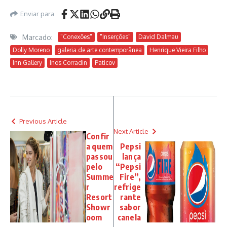
Enviar para
Marcado:
"Conexões"
"Inserções"
David Dalmau
Dolly Moreno
galeria de arte contemporânea
Henrique Vieira Filho
Inn Gallery
Inos Corradin
Paticov
Previous Article
Next Article
Confir
a quem
Pepsi
passou
lança
pelo
“Pepsi
Summe
Fire”,
r
refrige
Resort
rante
Showr
sabor
oom
canela