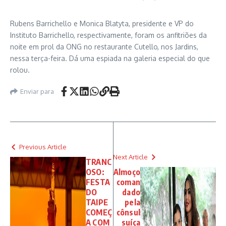
Rubens Barrichello e Monica Blatyta, presidente e VP do
Instituto Barrichello, respectivamente, foram os anfitriões da
noite em prol da ONG no restaurante Cutello, nos Jardins,
nessa terça-feira. Dá uma espiada na galeria especial do que
rolou.
Enviar para
Previous Article
Next Article
TRANC
OSO:
Almoço
FESTA
coman
DO
dado
TAIPE
pela
COMEÇ
cônsul
A COM
suíça