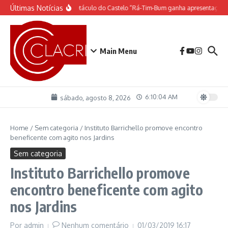
Ir para o conteúdo
Últimas Notícias
O espetáculo do Castelo “Rá-Tim-Bum ganha apresentação 
Main Menu
6:10:05 AM
sábado, agosto 8, 2026
Home
/
Sem categoria
/
Instituto Barrichello promove encontro
beneficente com agito nos Jardins
Sem categoria
Instituto Barrichello promove
encontro beneficente com agito
nos Jardins
Por
admin
Nenhum comentário
01/03/2019
16:17