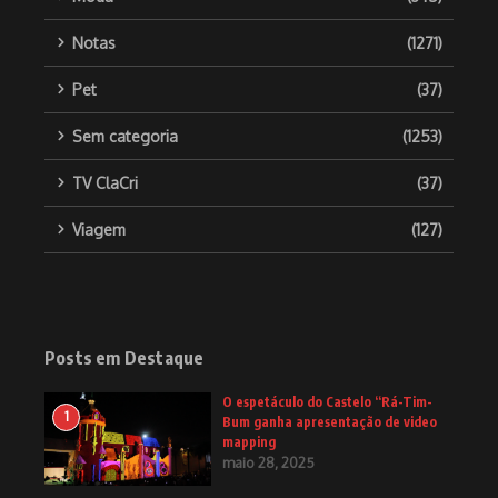
Notas
(1271)
Pet
(37)
Sem categoria
(1253)
TV ClaCri
(37)
Viagem
(127)
Posts em Destaque
O espetáculo do Castelo “Rá-Tim-
1
Bum ganha apresentação de video
mapping
maio 28, 2025