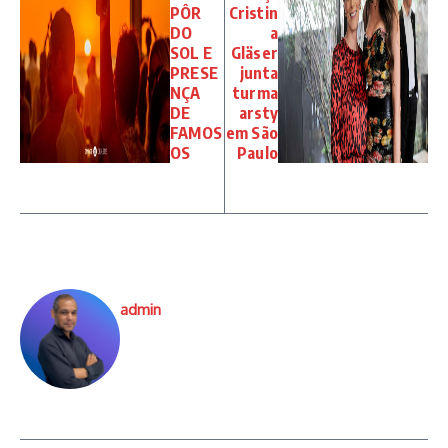
PÔR
Cristin
DO
a
SOL E
Gläser
PRESE
junta
NÇA
turma
DE
arsty
FAMOS
em São
OS
Paulo
admin