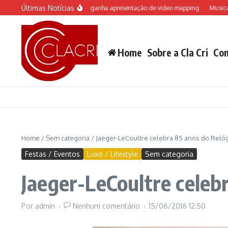
Ir para o conteúdo
Últimas Notícias
 do Castelo “Rá-Tim-Bum ganha apresentação de video mapping
Musical inspir
Home
Sobre a Cla Cri
Con
Home
/
Sem categoria
/
Jaeger-LeCoultre celebra 85 anos do Reló
Festas / Eventos
Luxo / Lifestyle
Sem categoria
Jaeger-LeCoultre celeb
Por
admin
Nenhum comentário
15/06/2016
12:50