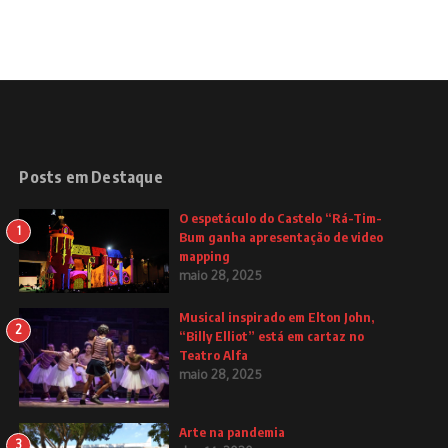
Posts em Destaque
O espetáculo do Castelo “Rá-Tim-
1
Bum ganha apresentação de video
mapping
maio 28, 2025
Musical inspirado em Elton John,
2
“Billy Elliot” está em cartaz no
Teatro Alfa
maio 28, 2025
Arte na pandemia
3