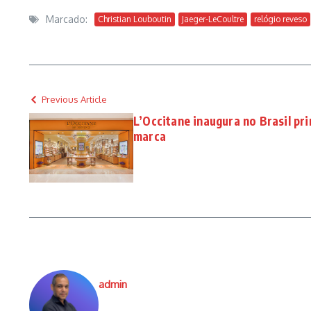
Marcado:
Christian Louboutin
Jaeger-LeCoultre
relógio reveso
Previous Article
L’Occitane inaugura no Brasil pri
marca
admin