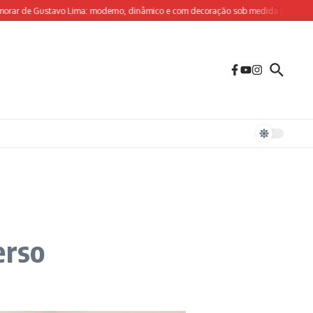
de Gustavo Lima: moderno, dinâmico e com decoração sob medida para o olhar cria
erso