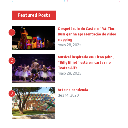
Featured Posts
O espetáculo do Castelo “Rá-Tim-
1
Bum ganha apresentação de video
mapping
maio 28, 2025
Musical inspirado em Elton John,
2
“Billy Elliot” está em cartaz no
Teatro Alfa
maio 28, 2025
Arte na pandemia
3
dez 14, 2020