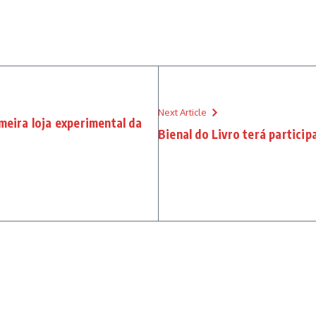
Next Article
meira loja experimental da
Bienal do Livro terá partici