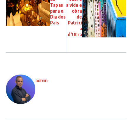
Tapas
a vida e
para o
obra
Dia dos
de
Pais
Patrici
a
d’Utra
admin