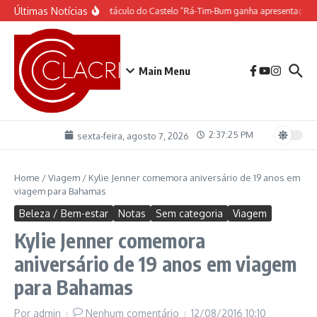
Ir para o conteúdo
Últimas Notícias
O espetáculo do Castelo “Rá-Tim-Bum ganha apresentação 
Main Menu
2:37:26 PM
sexta-feira, agosto 7, 2026
Home
/
Viagem
/
Kylie Jenner comemora aniversário de 19 anos em
viagem para Bahamas
Beleza / Bem-estar
Notas
Sem categoria
Viagem
Kylie Jenner comemora
aniversário de 19 anos em viagem
para Bahamas
Por
admin
Nenhum comentário
12/08/2016
10:10