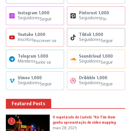
Instagram
1,000
Pinterest
1,000
Seguidores
Seguidores
Seguir
Pin
Youtube
1,000
Tiktok
1,000
Inscritos
Seguidores
Inscrever-se
Seguir
Telegram
1,000
Soundcloud
1,000
Membros
Seguidores
Junte-se
Seguir
Vimeo
1,000
Dribbble
1,000
Seguidores
Seguidores
Seguir
Seguir
Featured Posts
O espetáculo do Castelo “Rá-Tim-Bum
1
ganha apresentação de video mapping
maio 28, 2025