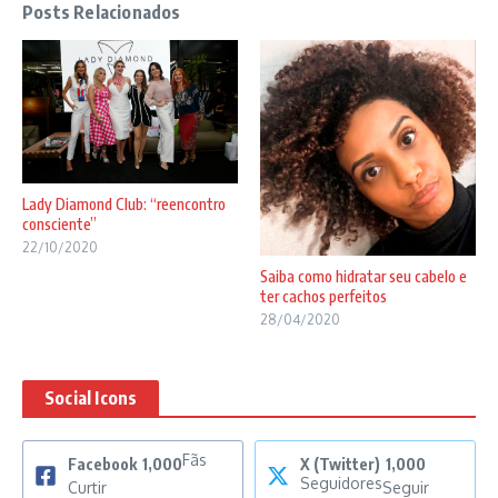
Posts Relacionados
Lady Diamond Club: “reencontro
consciente”
22/10/2020
Saiba como hidratar seu cabelo e
ter cachos perfeitos
28/04/2020
Social Icons
Fãs
Facebook
1,000
X (Twitter)
1,000
Seguidores
Curtir
Seguir