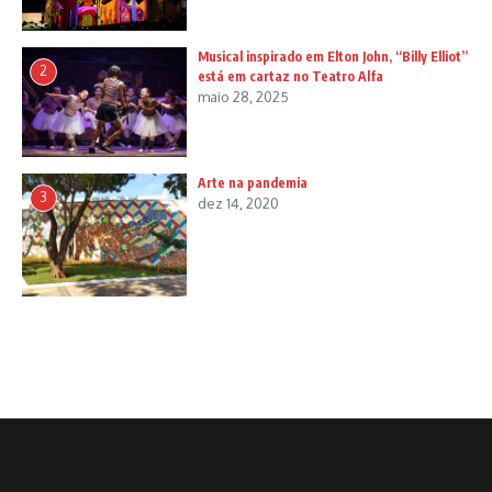
Musical inspirado em Elton John, “Billy Elliot”
2
está em cartaz no Teatro Alfa
maio 28, 2025
Arte na pandemia
3
dez 14, 2020