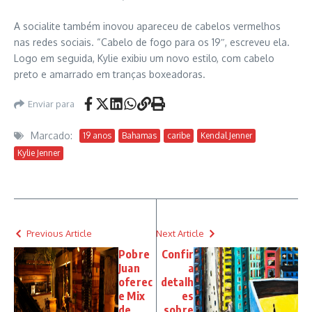
A socialite também inovou apareceu de cabelos vermelhos
nas redes sociais. “Cabelo de fogo para os 19″, escreveu ela.
Logo em seguida, Kylie exibiu um novo estilo, com cabelo
preto e amarrado em tranças boxeadoras.
Enviar para
Marcado:
19 anos
Bahamas
caribe
Kendal Jenner
Kylie Jenner
Previous Article
Next Article
Pobre
Confir
Juan
a
oferec
detalh
e Mix
es
de
sobre