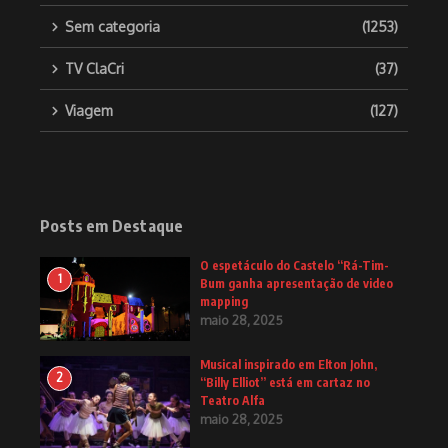
Sem categoria
(1253)
TV ClaCri
(37)
Viagem
(127)
Posts em Destaque
O espetáculo do Castelo “Rá-Tim-
1
Bum ganha apresentação de video
mapping
maio 28, 2025
Musical inspirado em Elton John,
2
“Billy Elliot” está em cartaz no
Teatro Alfa
maio 28, 2025