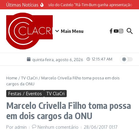
Ir para o conteúdo
Últimas Notícias
O espetáculo do Castelo “Rá-Tim-Bum ganha apresentação de 
Main Menu
12:15:47 AM
quinta-feira, agosto 6, 2026
Home
/
TV ClaCri
/
Marcelo Crivella Filho toma possa em dois
cargos da ONU
Festas / Eventos
TV ClaCri
Marcelo Crivella Filho toma possa
em dois cargos da ONU
Por
admin
Nenhum comentário
28/06/2017
01:17