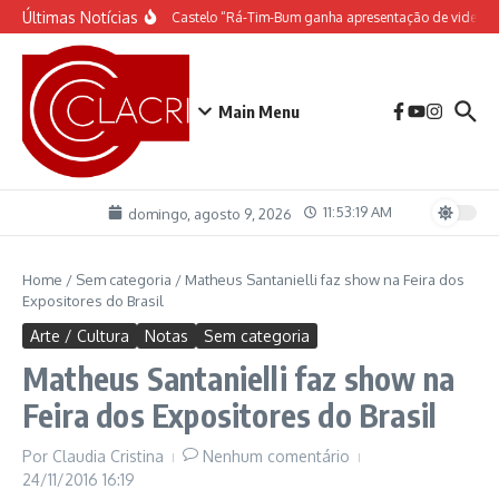
Ir para o conteúdo
Últimas Notícias
O espetáculo do Castelo “Rá-Tim-Bum ganha apresentação de video m
Main Menu
11:53:20 AM
domingo, agosto 9, 2026
Home
/
Sem categoria
/
Matheus Santanielli faz show na Feira dos
Expositores do Brasil
Arte / Cultura
Notas
Sem categoria
Matheus Santanielli faz show na
Feira dos Expositores do Brasil
Por
Claudia Cristina
Nenhum comentário
24/11/2016
16:19