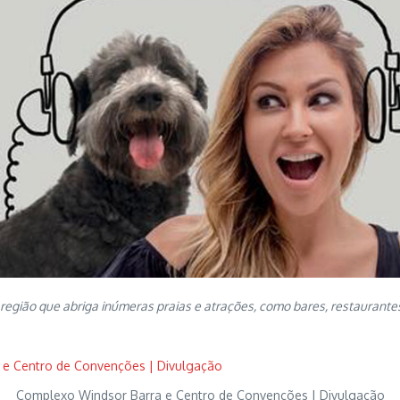
, região que abriga inúmeras praias e atrações, como bares, restaurant
Complexo Windsor Barra e Centro de Convenções | Divulgação