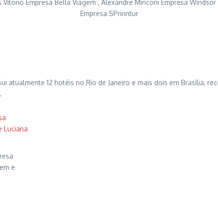
es Vitorio Empresa Bella Viagem , Alexandre Minconi Empresa Windsor 
Empresa SPrinntur
i atualmente 12 hotéis no Rio de Janeiro e mais dois em Brasília, 
.
resa
gem e