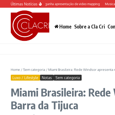
Ir para o conteúdo
Últimas Notícias
o do Castelo “Rá-Tim-Bum ganha apresentação de video mapping
Musical inspi
Home
Sobre a Cla Cri
Con
Home
/
Sem categoria
/
Miami Brasileira: Rede Windsor apresenta 
Luxo / Lifestyle
Notas
Sem categoria
Miami Brasileira: Rede
Barra da Tijuca