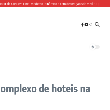
 de Gustavo Lima: moderno, dinâmico e com decoração sob medida para o olhar cr
complexo de hoteis na