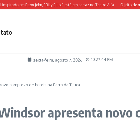
rado em Elton John, “Billy Elliot” está em cartaz no Teatro Alfa
O jeito de morar
tato
10:27:45 PM
sexta-feira, agosto 7, 2026
novo complexo de hoteis na Barra da Tijuca
 Windsor apresenta novo 