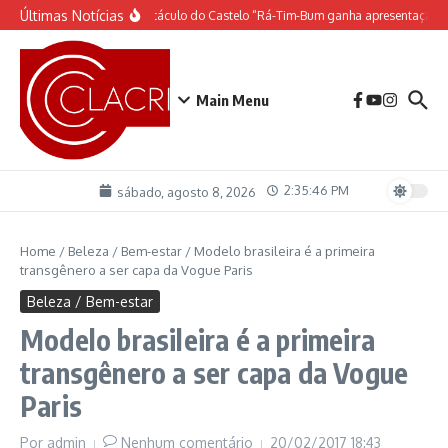
Ir para o conteúdo
Últimas Notícias
O espetáculo do Castelo “Rá-Tim-Bum ganha apresentação d
Main Menu
2:35:46 PM
sábado, agosto 8, 2026
Home
/
Beleza / Bem-estar
/
Modelo brasileira é a primeira
transgênero a ser capa da Vogue Paris
Beleza / Bem-estar
Modelo brasileira é a primeira
transgênero a ser capa da Vogue
Paris
Por
admin
Nenhum comentário
20/02/2017
18:43