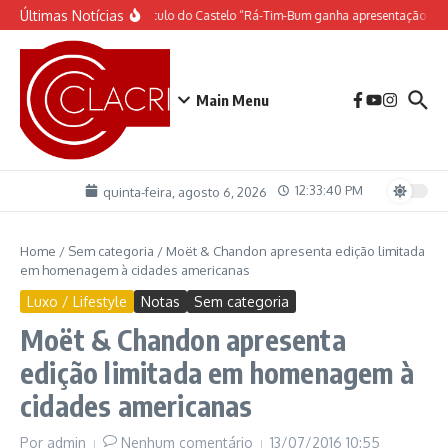
Ir para o conteúdo
Últimas Notícias
O espetáculo do Castelo “Rá-Tim-Bum ganha apresentação de 
Main Menu
12:33:40 PM
quinta-feira, agosto 6, 2026
Home
/
Sem categoria
/
Moët & Chandon apresenta edição limitada
em homenagem à cidades americanas
Luxo / Lifestyle
Notas
Sem categoria
Moët & Chandon apresenta
edição limitada em homenagem à
cidades americanas
Por
admin
Nenhum comentário
13/07/2016
10:55