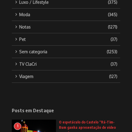
Luxo / Lifestyle
(375)
Moda
(345)
Notas
(1271)
Pet
(37)
Sem categoria
(1253)
TV ClaCri
(37)
Viagem
(127)
Posts em Destaque
O espetáculo do Castelo “Rá-Tim-
1
Bum ganha apresentação de video