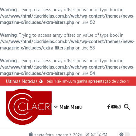
Warning
: Trying to access array offset on value of type bool in
/var/www/html/clacrideias.com.br/web/wp-content/themes/news-
magazine-x/includes/extra-filters.php
on line
52
Warning
: Trying to access array offset on value of type bool in
/var/www/html/clacrideias.com.br/web/wp-content/themes/news-
magazine-x/includes/extra-filters.php
on line
53
Warning
: Trying to access array offset on value of type bool in
/var/www/html/clacrideias.com.br/web/wp-content/themes/news-
magazine-x/includes/extra-filters.php
on line
54
Ir para o conteúdo
Últimas Notícias
O espetáculo do Castelo “Rá-Tim-Bum ganha apresentação de video mapp
Main Menu
5:11:13 PM
sexta-feira, agosto 7, 2026