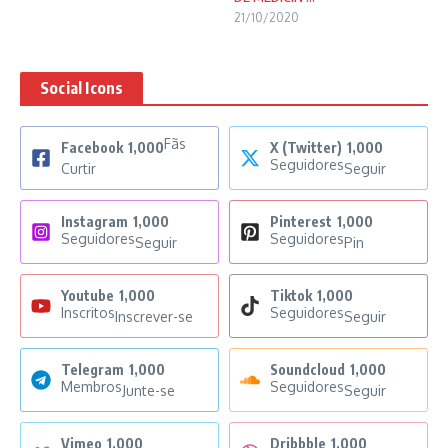
21/10/2020
Social Icons
Fãs
Facebook
1,000
X (Twitter)
1,000
Seguidores
Curtir
Seguir
Instagram
1,000
Pinterest
1,000
Seguidores
Seguidores
Seguir
Pin
Youtube
1,000
Tiktok
1,000
Inscritos
Seguidores
Inscrever-se
Seguir
Telegram
1,000
Soundcloud
1,000
Membros
Seguidores
Junte-se
Seguir
Vimeo
1,000
Dribbble
1,000