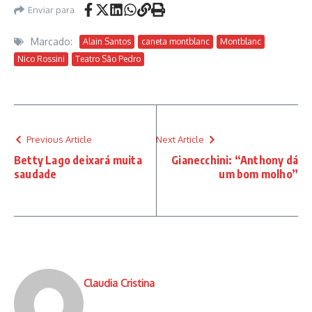
Enviar para
Marcado:
Alain Santos
caneta montblanc
Montblanc
Nico Rossini
Teatro São Pedro
Previous Article
Next Article
Betty Lago deixará muita
Gianecchini: “Anthony dá
saudade
um bom molho”
Claudia Cristina