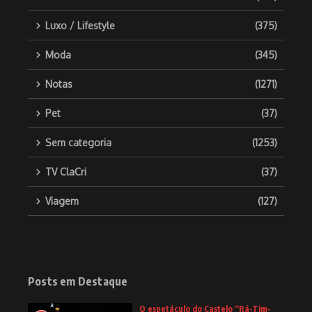
Luxo / Lifestyle
(375)
Moda
(345)
Notas
(1271)
Pet
(37)
Sem categoria
(1253)
TV ClaCri
(37)
Viagem
(127)
Posts em Destaque
O espetáculo do Castelo “Rá-Tim-