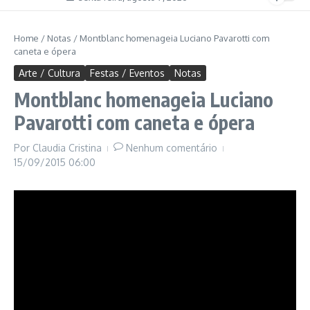
Home
/
Notas
/
Montblanc homenageia Luciano Pavarotti com
caneta e ópera
Arte / Cultura
Festas / Eventos
Notas
Montblanc homenageia Luciano
Pavarotti com caneta e ópera
Por
Claudia Cristina
Nenhum comentário
15/09/2015
06:00