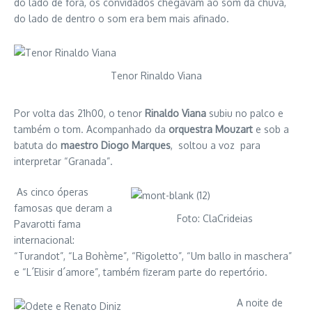
do lado de fora, os convidados chegavam ao som da chuva,
do lado de dentro o som era bem mais afinado.
Tenor Rinaldo Viana
Por volta das 21h00, o tenor
Rinaldo Viana
subiu no palco e
também o tom. Acompanhado da
orquestra Mouzart
e sob a
batuta do
maestro Diogo Marques
, soltou a voz para
interpretar “Granada”.
As cinco óperas
famosas que deram a
Foto: ClaCrideias
Pavarotti fama
internacional:
“Turandot”, “La Bohème”, “Rigoletto”, “Um ballo in maschera”
e “L´Elisir d´amore”, também fizeram parte do repertório.
A noite de