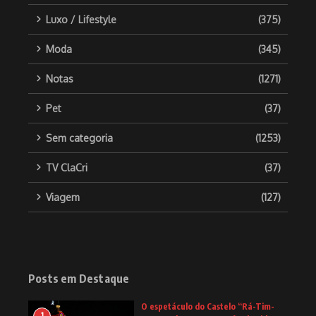
Luxo / Lifestyle
(375)
Moda
(345)
Notas
(1271)
Pet
(37)
Sem categoria
(1253)
TV ClaCri
(37)
Viagem
(127)
Posts em Destaque
O espetáculo do Castelo “Rá-Tim-
1