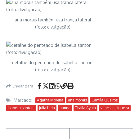
ana morais também usa trança lateral
(foto: divulgação)
detalhe do penteado de isabella santoni
(foto: divulgação)
Enviar para
Marcado:
Agatha Moreira
ana morais
Camila Queiroz
isabella santoni
julia faria
nanna
Thaila Ayala
vanessa siqueira