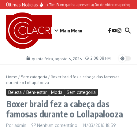
Ir para o conteúdo
Últimas Notícias
 espetáculo do Castelo “Rá-Tim-Bum ganha apresentação de video mapping
M
Main Menu
2:08:09 PM
quinta-feira, agosto 6, 2026
Home
/
Sem categoria
/
Boxer braid fez a cabeça das famosas
durante o Lollapalooza
Beleza / Bem-estar
Moda
Sem categoria
Boxer braid fez a cabeça das
famosas durante o Lollapalooza
Por
admin
Nenhum comentário
14/03/2016
18:59