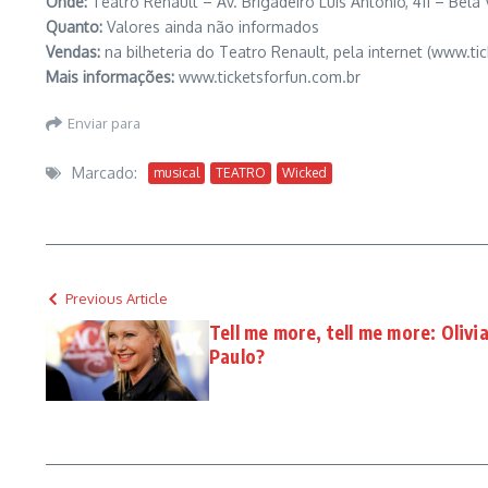
Onde:
Teatro Renault – Av. Brigadeiro Luís Antônio, 411 – Bela 
Quanto:
Valores ainda não informados
Vendas:
na bilheteria do Teatro Renault, pela internet (www.t
Mais informações:
www.ticketsforfun.com.br
Enviar para
Marcado:
musical
TEATRO
Wicked
Previous Article
Tell me more, tell me more: Oliv
Paulo?