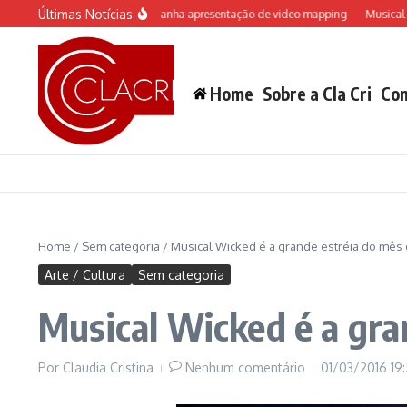
Ir para o conteúdo
Últimas Notícias
do Castelo “Rá-Tim-Bum ganha apresentação de video mapping
Musical inspira
Home
Sobre a Cla Cri
Con
Home
/
Sem categoria
/
Musical Wicked é a grande estréia do mês
Arte / Cultura
Sem categoria
Musical Wicked é a gra
Por
Claudia Cristina
Nenhum comentário
01/03/2016
19