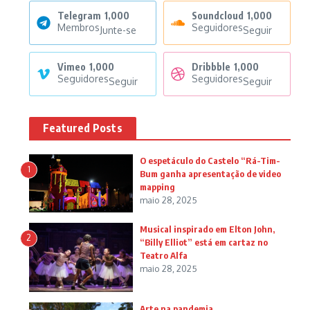
Telegram
1,000
Soundcloud
1,000
Membros
Seguidores
Junte-se
Seguir
Vimeo
1,000
Dribbble
1,000
Seguidores
Seguidores
Seguir
Seguir
Featured Posts
O espetáculo do Castelo “Rá-Tim-
1
Bum ganha apresentação de video
mapping
maio 28, 2025
Musical inspirado em Elton John,
2
“Billy Elliot” está em cartaz no
Teatro Alfa
maio 28, 2025
Arte na pandemia