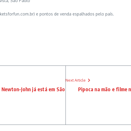
Vista, São Paulo
icketsforfun.com.br) e pontos de venda espalhados pelo país.
Next Article
ia Newton-John já está em São
Pipoca na mão e filme 