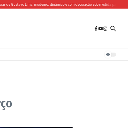
e Gustavo Lima: moderno, dinâmico e com decoração sob medida para o olhar criat
rço