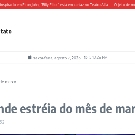
do em Elton John, “Billy Elliot” está em cartaz no Teatro Alfa
O jeito de morar d
tato
5:13:27 PM
sexta-feira, agosto 7, 2026
 de março
nde estréia do mês de ma
:52