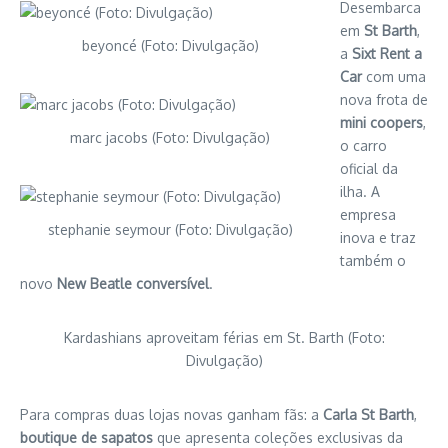
Desembarca
em
St Barth
,
beyoncé (Foto: Divulgação)
a
Sixt Rent a
Car
com uma
nova frota de
mini coopers
,
marc jacobs (Foto: Divulgação)
o carro
oficial da
ilha. A
empresa
stephanie seymour (Foto: Divulgação)
inova e traz
também o
novo
New Beatle conversível
.
Kardashians aproveitam férias em St. Barth (Foto:
Divulgação)
Para compras duas lojas novas ganham fãs: a
Carla St Barth
,
boutique de sapatos
que apresenta coleções exclusivas da