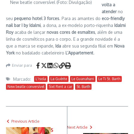
New beatle conversível (Foto: Divulgação)
volta a
atender
no
seu
pequeno hotel 3 forces
. Para as amantes do
eco-friendly
nail bar I by Idalmi
, a dona, a ex-modelo porto-riquenha
Idalmi
Roy
acaba de lançar
novas cores de esmaltes
, além de uma
linha de cosméticos para o corpo. E a grande novidade é a
que a marca se expande,
Ida
abre sua segunda filial em
Nova
York
no badalado cabeleireiro
L’Appartement
.
Enviar para
Marcado:
L'Isola
La Guérite
Le Guanahani
Le Ti St. Barth
New beatle conversível
Sixt Rent a car
St. Barth
Previous Article
Next Article
5