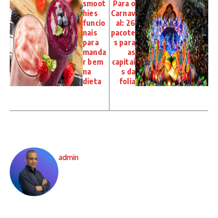
smoot
Para o
hies
Carnav
funcio
al: 26
nais
pacote
para
s para
manda
as
r bem
capitai
na
s da
dieta
folia
admin