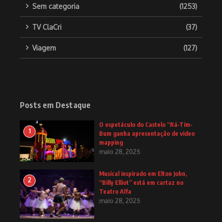
Sem categoria
(1253)
TV ClaCri
(37)
Viagem
(127)
Posts em Destaque
O espetáculo do Castelo “Rá-Tim-
1
Bum ganha apresentação de video
mapping
maio 28, 2025
Musical inspirado em Elton John,
2
“Billy Elliot” está em cartaz no
Teatro Alfa
maio 28, 2025