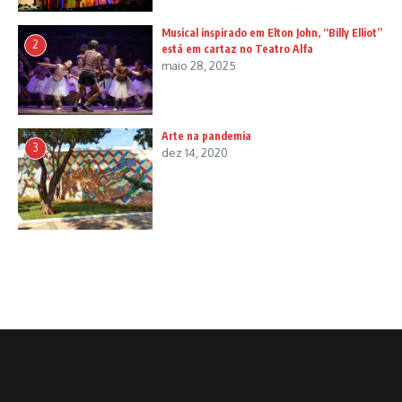
Musical inspirado em Elton John, “Billy Elliot”
2
está em cartaz no Teatro Alfa
maio 28, 2025
Arte na pandemia
3
dez 14, 2020