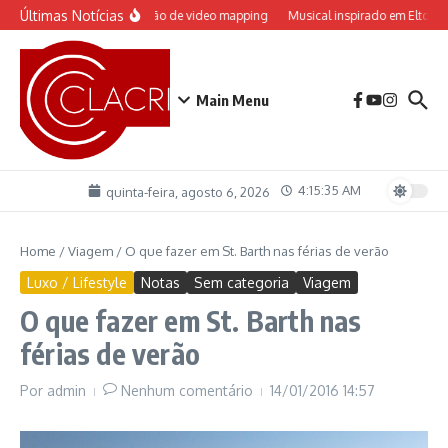
Ir para o conteúdo
Últimas Notícias
-Tim-Bum ganha apresentação de video mapping
Musical inspirado em Elton John
Main Menu
4:15:35 AM
quinta-feira, agosto 6, 2026
Home
/
Viagem
/
O que fazer em St. Barth nas férias de verão
Luxo / Lifestyle
Notas
Sem categoria
Viagem
O que fazer em St. Barth nas
férias de verão
Por
admin
Nenhum comentário
14/01/2016
14:57