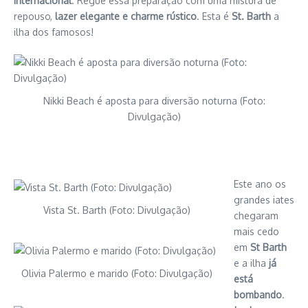
internacional
. Regue essa preparação com uma mistura de
repouso,
lazer elegante e charme rústico
. Esta é
St. Barth
a
ilha dos famosos!
Nikki Beach é aposta para diversão noturna (Foto:
Divulgação)
Este ano os
grandes iates
Vista St. Barth (Foto: Divulgação)
chegaram
mais cedo
em
St Barth
e a ilha
já
Olivia Palermo e marido (Foto: Divulgação)
está
bombando
.