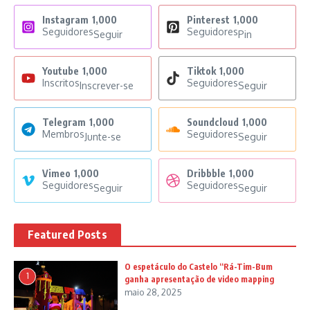
Instagram
1,000
Pinterest
1,000
Seguidores
Seguidores
Seguir
Pin
Youtube
1,000
Tiktok
1,000
Inscritos
Seguidores
Inscrever-se
Seguir
Telegram
1,000
Soundcloud
1,000
Membros
Seguidores
Junte-se
Seguir
Vimeo
1,000
Dribbble
1,000
Seguidores
Seguidores
Seguir
Seguir
Featured Posts
O espetáculo do Castelo “Rá-Tim-Bum
1
ganha apresentação de video mapping
maio 28, 2025