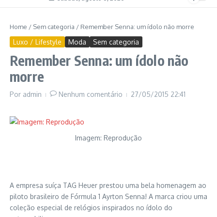
Home
/
Sem categoria
/
Remember Senna: um ídolo não morre
Luxo / Lifestyle
Moda
Sem categoria
Remember Senna: um ídolo não
morre
Por
admin
Nenhum comentário
27/05/2015
22:41
Imagem: Reprodução
A empresa suíça TAG Heuer prestou uma bela homenagem ao
piloto brasileiro de Fórmula 1 Ayrton Senna! A marca criou uma
coleção especial de relógios inspirados no ídolo do