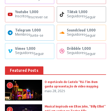
Youtube
1,000
Tiktok
1,000
Inscritos
Seguidores
Inscrever-se
Seguir
Telegram
1,000
Soundcloud
1,000
Membros
Seguidores
Junte-se
Seguir
Vimeo
1,000
Dribbble
1,000
Seguidores
Seguidores
Seguir
Seguir
Featured Posts
O espetáculo do Castelo “Rá-Tim-Bum
1
ganha apresentação de video mapping
maio 28, 2025
Musical inspirado em Elton John, “Billy Elliot”
2
está em cartaz no Teatro Alfa