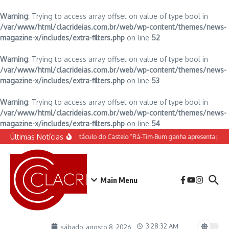
Warning
: Trying to access array offset on value of type bool in
/var/www/html/clacrideias.com.br/web/wp-content/themes/news-
magazine-x/includes/extra-filters.php
on line
52
Warning
: Trying to access array offset on value of type bool in
/var/www/html/clacrideias.com.br/web/wp-content/themes/news-
magazine-x/includes/extra-filters.php
on line
53
Warning
: Trying to access array offset on value of type bool in
/var/www/html/clacrideias.com.br/web/wp-content/themes/news-
magazine-x/includes/extra-filters.php
on line
54
Ir para o conteúdo
Últimas Notícias
O espetáculo do Castelo “Rá-Tim-Bum ganha apresentação 
Main Menu
3:28:33 AM
sábado, agosto 8, 2026