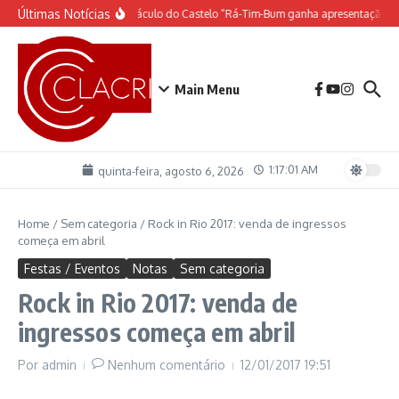
Ir para o conteúdo
Últimas Notícias
O espetáculo do Castelo “Rá-Tim-Bum ganha apresentação d
Main Menu
1:17:02 AM
quinta-feira, agosto 6, 2026
Home
/
Sem categoria
/
Rock in Rio 2017: venda de ingressos
começa em abril
Festas / Eventos
Notas
Sem categoria
Rock in Rio 2017: venda de
ingressos começa em abril
Por
admin
Nenhum comentário
12/01/2017
19:51