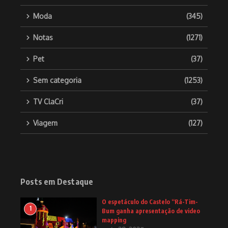
Moda
(345)
Notas
(1271)
Pet
(37)
Sem categoria
(1253)
TV ClaCri
(37)
Viagem
(127)
Posts em Destaque
O espetáculo do Castelo “Rá-Tim-
1
Bum ganha apresentação de video
mapping