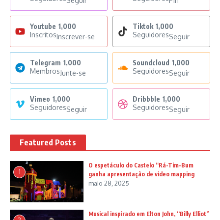
Seguir
Pin
Youtube
1,000
Tiktok
1,000
Inscritos
Seguidores
Inscrever-se
Seguir
Telegram
1,000
Soundcloud
1,000
Membros
Seguidores
Junte-se
Seguir
Vimeo
1,000
Dribbble
1,000
Seguidores
Seguidores
Seguir
Seguir
Featured Posts
O espetáculo do Castelo “Rá-Tim-Bum
1
ganha apresentação de video mapping
maio 28, 2025
Musical inspirado em Elton John, “Billy Elliot”