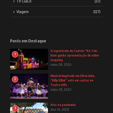
TV ClaCri
(37)
Viagem
(127)
Posts em Destaque
O espetáculo do Castelo “Rá-Tim-
1
Bum ganha apresentação de video
mapping
maio 28, 2025
Musical inspirado em Elton John,
2
“Billy Elliot” está em cartaz no
Teatro Alfa
maio 28, 2025
Arte na pandemia
3
dez 14, 2020