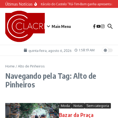
Ir para o conteúdo
Últimas Notícias
O espetáculo do Castelo “Rá-Tim-Bum ganha apresentação 
Main Menu
1:58:19 AM
quinta-feira, agosto 6, 2026
Home
/
Alto de Pinheiros
Navegando pela Tag: Alto de
Pinheiros
Moda
Notas
Sem categoria
Bazar da Praça