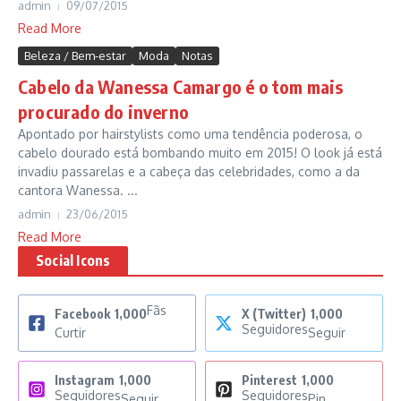
admin
09/07/2015
Read More
Beleza / Bem-estar
Moda
Notas
Cabelo da Wanessa Camargo é o tom mais
procurado do inverno
Apontado por hairstylists como uma tendência poderosa, o
cabelo dourado está bombando muito em 2015! O look já está
invadiu passarelas e a cabeça das celebridades, como a da
cantora Wanessa. ...
admin
23/06/2015
Read More
Social Icons
Fãs
Facebook
1,000
X (Twitter)
1,000
Seguidores
Curtir
Seguir
Instagram
1,000
Pinterest
1,000
Seguidores
Seguidores
Seguir
Pin