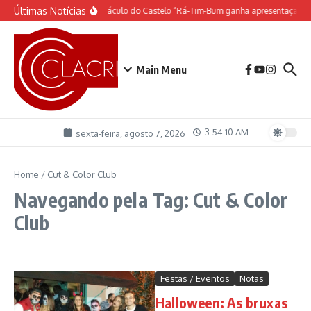
Ir para o conteúdo
Últimas Notícias
O espetáculo do Castelo “Rá-Tim-Bum ganha apresentação d
Main Menu
3:54:10 AM
sexta-feira, agosto 7, 2026
Home
/
Cut & Color Club
Navegando pela Tag: Cut & Color
Club
Festas / Eventos
Notas
Halloween: As bruxas