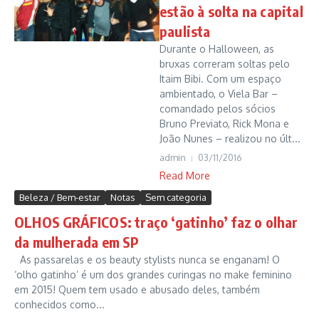
estão à solta na capital
paulista
Durante o Halloween, as
bruxas correram soltas pelo
Itaim Bibi. Com um espaço
ambientado, o Viela Bar –
comandado pelos sócios
Bruno Previato, Rick Mona e
João Nunes – realizou no últ...
admin
03/11/2016
Read More
Beleza / Bem-estar
Notas
Sem categoria
OLHOS GRÁFICOS: traço ‘gatinho’ faz o olhar
da mulherada em SP
As passarelas e os beauty stylists nunca se enganam! O
‘olho gatinho’ é um dos grandes curingas no make feminino
em 2015! Quem tem usado e abusado deles, também
conhecidos como...