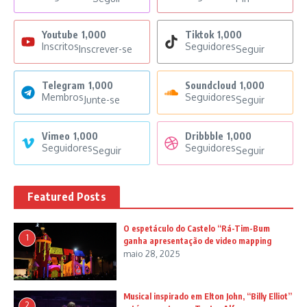
Youtube
1,000
Tiktok
1,000
Inscritos
Seguidores
Inscrever-se
Seguir
Telegram
1,000
Soundcloud
1,000
Membros
Seguidores
Junte-se
Seguir
Vimeo
1,000
Dribbble
1,000
Seguidores
Seguidores
Seguir
Seguir
Featured Posts
O espetáculo do Castelo “Rá-Tim-Bum
1
ganha apresentação de video mapping
maio 28, 2025
Musical inspirado em Elton John, “Billy Elliot”
2