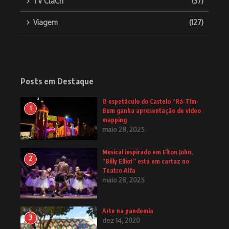
TV ClaCri
(37)
Viagem
(127)
Posts em Destaque
O espetáculo do Castelo “Rá-Tim-
1
Bum ganha apresentação de video
mapping
maio 28, 2025
Musical inspirado em Elton John,
2
“Billy Elliot” está em cartaz no
Teatro Alfa
maio 28, 2025
Arte na pandemia
3
dez 14, 2020