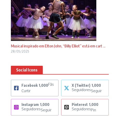
Musical inspirado em Elton John, “Billy Elliot” está em cart ...
28/05/2025
Social Icons
Fãs
Facebook
1,000
X (Twitter)
1,000
Seguidores
Curtir
Seguir
Instagram
1,000
Pinterest
1,000
Seguidores
Seguidores
Seguir
Pin