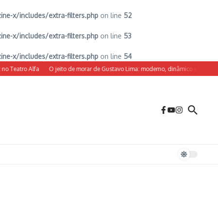
-x/includes/extra-filters.php
on line
52
-x/includes/extra-filters.php
on line
53
-x/includes/extra-filters.php
on line
54
 Teatro Alfa
O jeito de morar de Gustavo Lima: moderno, dinâmico e com decora