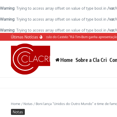
Warning
: Trying to access array offset on value of type bool in
/var/
Warning
: Trying to access array offset on value of type bool in
/var/
Warning
: Trying to access array offset on value of type bool in
/var/
Ir para o conteúdo
Últimas Notícias
O espetáculo do Castelo “Rá-Tim-Bum ganha apresentação d
Home
Sobre a Cla Cri
Con
Home
/
Notas
/
Boni lança “Unidos do Outro Mundo” e time de famo
Notas