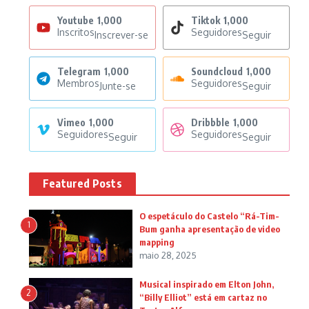
Youtube
1,000
Tiktok
1,000
Inscritos
Seguidores
Inscrever-se
Seguir
Telegram
1,000
Soundcloud
1,000
Membros
Seguidores
Junte-se
Seguir
Vimeo
1,000
Dribbble
1,000
Seguidores
Seguidores
Seguir
Seguir
Featured Posts
O espetáculo do Castelo “Rá-Tim-
1
Bum ganha apresentação de video
mapping
maio 28, 2025
Musical inspirado em Elton John,
2
“Billy Elliot” está em cartaz no