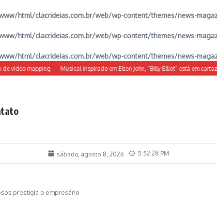
www/html/clacrideias.com.br/web/wp-content/themes/news-magazine
www/html/clacrideias.com.br/web/wp-content/themes/news-magazine
www/html/clacrideias.com.br/web/wp-content/themes/news-magazine
e video mapping
Musical inspirado em Elton John, “Billy Elliot” está em cartaz no
tato
5:52:29 PM
sábado, agosto 8, 2026
sos prestigia o empresário