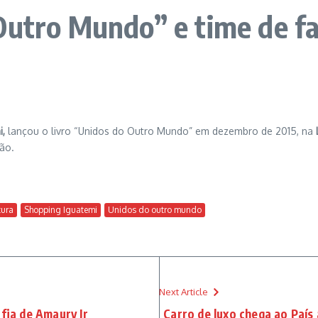
Outro Mundo” e time de f
i,
lançou o livro “Unidos do Outro Mundo” em dezembro de 2015, na
ão.
tura
Shopping Iguatemi
Unidos do outro mundo
Next Article
afia de Amaury Jr
Carro de luxo chega ao País