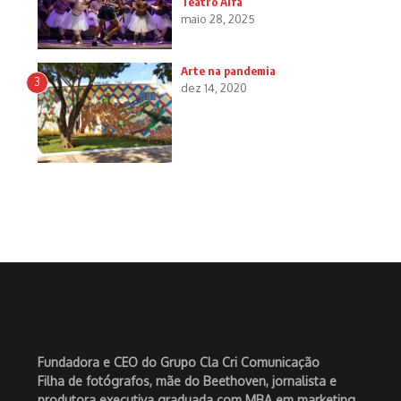
Teatro Alfa
maio 28, 2025
Arte na pandemia
3
dez 14, 2020
Fundadora e CEO do Grupo Cla Cri Comunicação
Filha de fotógrafos, mãe do Beethoven, jornalista e
produtora executiva graduada com MBA em marketing