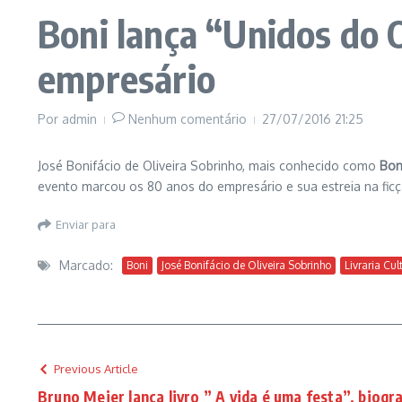
Boni lança “Unidos do 
empresário
Por
admin
Nenhum comentário
27/07/2016
21:25
José Bonifácio de Oliveira Sobrinho, mais conhecido como
Bon
evento marcou os 80 anos do empresário e sua estreia na ficç
Enviar para
Marcado:
Boni
José Bonifácio de Oliveira Sobrinho
Livraria Cul
Previous Article
Bruno Meier lança livro ” A vida é uma festa”, biogr