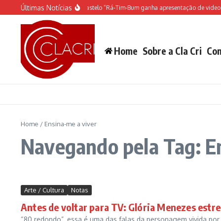
Ir para o conteúdo
Últimas Notícias
O espetáculo do Castelo “Rá-Tim-Bum ganha apresentação de video 
Home
Sobre a Cla Cri
Con
Home
/
Ensina-me a viver
Navegando pela Tag: E
Arte / Cultura
Notas
Antes de voltar para TV: Glória Menezes estre
“80 redondo”, essa é uma das falas da personagem vivida po