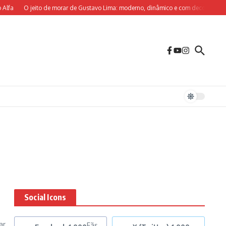
lfa
O jeito de morar de Gustavo Lima: moderno, dinâmico e com decoração sob 
Social Icons
ar
Fãs