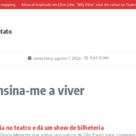
mapping
Musical inspirado em Elton John, “Billy Elliot” está em cartaz no Teatro A
tato
11:42:51 AM
sexta-feira, agosto 7, 2026
nsina-me a viver
ia no teatro e dá um show de bilheteria
r Gloria Menezes que voltou aos palcos de São Paulo para comemor