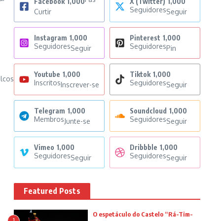
Facebook
1,000
X (Twitter)
1,000
Seguidores
Curtir
Seguir
Instagram
1,000
Pinterest
1,000
Seguidores
Seguidores
Seguir
Pin
Youtube
1,000
Tiktok
1,000
alcos
Inscritos
Seguidores
Inscrever-se
Seguir
Telegram
1,000
Soundcloud
1,000
Membros
Seguidores
Junte-se
Seguir
Vimeo
1,000
Dribbble
1,000
Seguidores
Seguidores
Seguir
Seguir
Featured Posts
O espetáculo do Castelo “Rá-Tim-
1