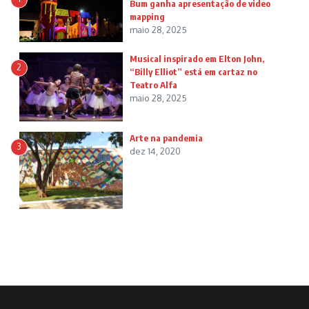
Bum ganha apresentação de video
mapping
maio 28, 2025
Musical inspirado em Elton John,
2
“Billy Elliot” está em cartaz no
Teatro Alfa
maio 28, 2025
Arte na pandemia
3
dez 14, 2020