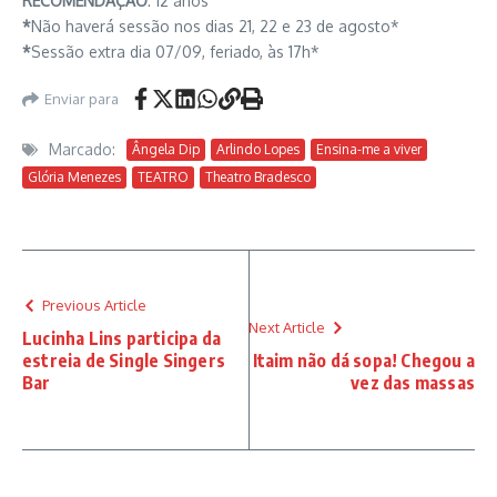
RECOMENDAÇÃO
: 12 anos
*
Não haverá sessão nos dias 21, 22 e 23 de agosto*
*
Sessão extra dia 07/09, feriado, às 17h*
Enviar para
Marcado:
Ângela Dip
Arlindo Lopes
Ensina-me a viver
Glória Menezes
TEATRO
Theatro Bradesco
Previous Article
Next Article
Lucinha Lins participa da
estreia de Single Singers
Itaim não dá sopa! Chegou a
Bar
vez das massas