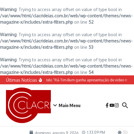
Warning
: Trying to access array offset on value of type bool in
/var/www/html/clacrideias.com.br/web/wp-content/themes/news-
magazine-x/includes/extra-filters.php
on line
52
Warning
: Trying to access array offset on value of type bool in
/var/www/html/clacrideias.com.br/web/wp-content/themes/news-
magazine-x/includes/extra-filters.php
on line
53
Warning
: Trying to access array offset on value of type bool in
/var/www/html/clacrideias.com.br/web/wp-content/themes/news-
magazine-x/includes/extra-filters.php
on line
54
Ir para o conteúdo
Últimas Notícias
O espetáculo do Castelo “Rá-Tim-Bum ganha apresentação de video mapp
Main Menu
1:33:10 PM
domingo, agosto 9, 2026