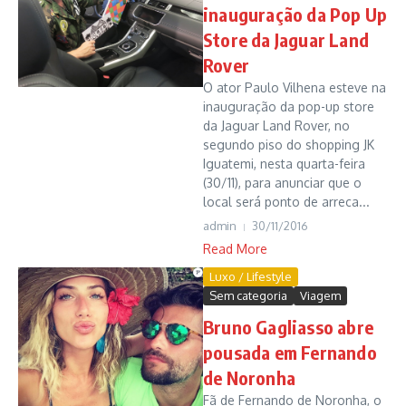
inauguração da Pop Up
Store da Jaguar Land
Rover
O ator Paulo Vilhena esteve na
inauguração da pop-up store
da Jaguar Land Rover, no
segundo piso do shopping JK
Iguatemi, nesta quarta-feira
(30/11), para anunciar que o
local será ponto de arreca...
admin
30/11/2016
Read More
Luxo / Lifestyle
Sem categoria
Viagem
Bruno Gagliasso abre
pousada em Fernando
de Noronha
Fã de Fernando de Noronha, o