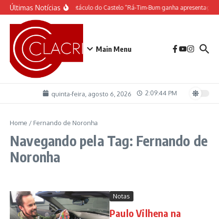
Ir para o conteúdo
Últimas Notícias
O espetáculo do Castelo “Rá-Tim-Bum ganha apresentação 
Main Menu
2:09:45 PM
quinta-feira, agosto 6, 2026
Home
/
Fernando de Noronha
Navegando pela Tag: Fernando de
Noronha
Notas
Paulo Vilhena na