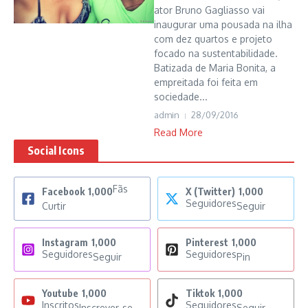
ator Bruno Gagliasso vai
inaugurar uma pousada na ilha
com dez quartos e projeto
focado na sustentabilidade.
Batizada de Maria Bonita, a
empreitada foi feita em
sociedade...
admin
28/09/2016
Read More
Social Icons
Fãs
Facebook
1,000
X (Twitter)
1,000
Seguidores
Curtir
Seguir
Instagram
1,000
Pinterest
1,000
Seguidores
Seguidores
Seguir
Pin
Youtube
1,000
Tiktok
1,000
Inscritos
Seguidores
Inscrever-se
Seguir