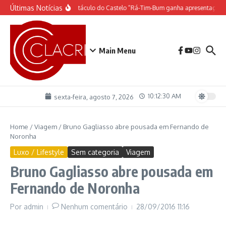
Ir para o conteúdo
Últimas Notícias
O espetáculo do Castelo “Rá-Tim-Bum ganha apresentação d
Main Menu
10:12:31 AM
sexta-feira, agosto 7, 2026
Home
/
Viagem
/
Bruno Gagliasso abre pousada em Fernando de
Noronha
Luxo / Lifestyle
Sem categoria
Viagem
Bruno Gagliasso abre pousada em
Fernando de Noronha
Por
admin
Nenhum comentário
28/09/2016
11:16