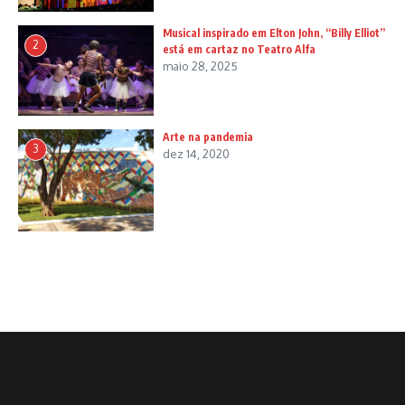
Musical inspirado em Elton John, “Billy Elliot”
2
está em cartaz no Teatro Alfa
maio 28, 2025
Arte na pandemia
3
dez 14, 2020