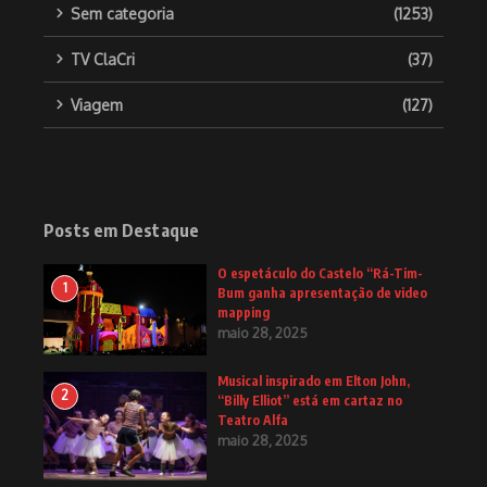
Sem categoria
(1253)
TV ClaCri
(37)
Viagem
(127)
Posts em Destaque
O espetáculo do Castelo “Rá-Tim-
1
Bum ganha apresentação de video
mapping
maio 28, 2025
Musical inspirado em Elton John,
2
“Billy Elliot” está em cartaz no
Teatro Alfa
maio 28, 2025