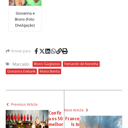
Giovanna e
Bruno (Foto:
Divulgação)
Enviar para
Marcado:
Bruno Gagliasso
Fernando de Noronha
Giovanna Ewbank
Maria Bonita
Previous Article
Next Article
Confir
a os 50
France
melhor
Is In