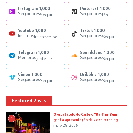
Instagram
1,000
Pinterest
1,000
Seguidores
Seguidores
Seguir
Pin
Youtube
1,000
Tiktok
1,000
Inscritos
Seguidores
Inscrever-se
Seguir
Telegram
1,000
Soundcloud
1,000
Membros
Seguidores
Junte-se
Seguir
Vimeo
1,000
Dribbble
1,000
Seguidores
Seguidores
Seguir
Seguir
Featured Posts
O espetáculo do Castelo “Rá-Tim-Bum
1
ganha apresentação de video mapping
maio 28, 2025