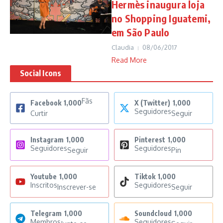
Hermès inaugura loja
no Shopping Iguatemi,
em São Paulo
Claudia
08/06/2017
Read More
Social Icons
Fãs
Facebook
1,000
X (Twitter)
1,000
Seguidores
Curtir
Seguir
Instagram
1,000
Pinterest
1,000
Seguidores
Seguidores
Seguir
Pin
Youtube
1,000
Tiktok
1,000
Inscritos
Seguidores
Inscrever-se
Seguir
Telegram
1,000
Soundcloud
1,000
Membros
Seguidores