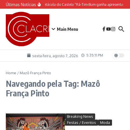
Ir para o conteúdo
Últimas Notícias
O espetáculo do Castelo “Rá-Tim-Bum ganha apresentação 
Main Menu
5:35:11 PM
sexta-feira, agosto 7, 2026
Home
/
Mazô França Pinto
Navegando pela Tag: Mazô
França Pinto
Breaking News
Festas / Eventos
Moda