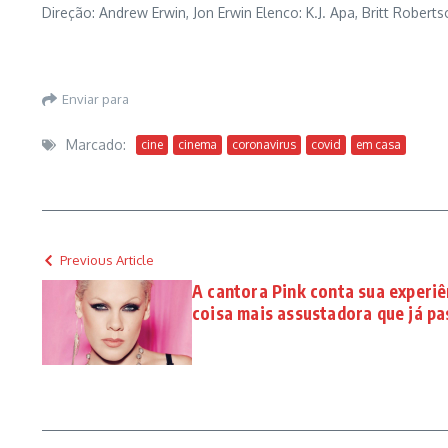
Direção: Andrew Erwin, Jon Erwin Elenco: K.J. Apa, Britt Rober
Enviar para
Marcado:
cine
cinema
coronavirus
covid
em casa
Previous Article
A cantora Pink conta sua experiê
coisa mais assustadora que já pa