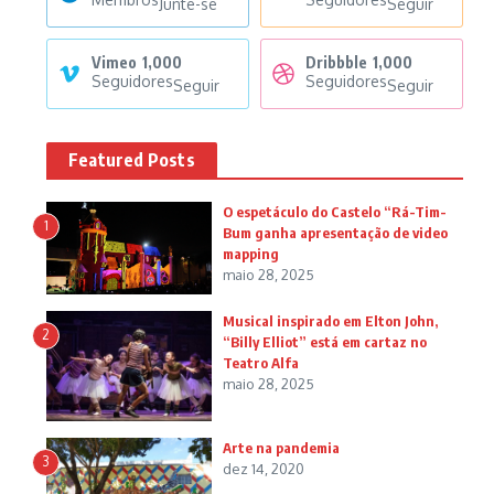
Junte-se
Seguir
Vimeo
1,000
Dribbble
1,000
Seguidores
Seguidores
Seguir
Seguir
Featured Posts
O espetáculo do Castelo “Rá-Tim-
1
Bum ganha apresentação de video
mapping
maio 28, 2025
Musical inspirado em Elton John,
2
“Billy Elliot” está em cartaz no
Teatro Alfa
maio 28, 2025
Arte na pandemia
3
dez 14, 2020