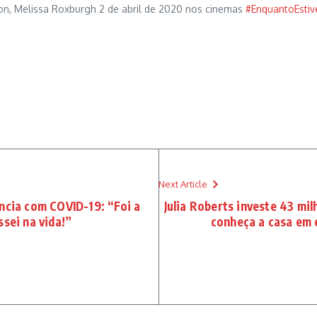
tson, Melissa Roxburgh 2 de abril de 2020 nos cinemas
#EnquantoEstiv
Next Article
ncia com COVID-19: “Foi a
Julia Roberts investe 43 mil
ssei na vida!”
conheça a casa em 