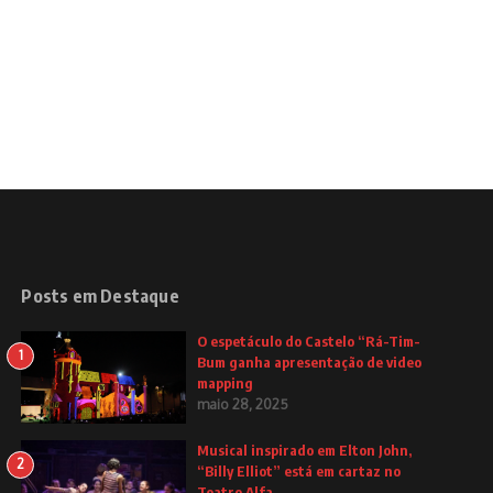
Posts em Destaque
O espetáculo do Castelo “Rá-Tim-
1
Bum ganha apresentação de video
mapping
maio 28, 2025
Musical inspirado em Elton John,
2
“Billy Elliot” está em cartaz no
Teatro Alfa