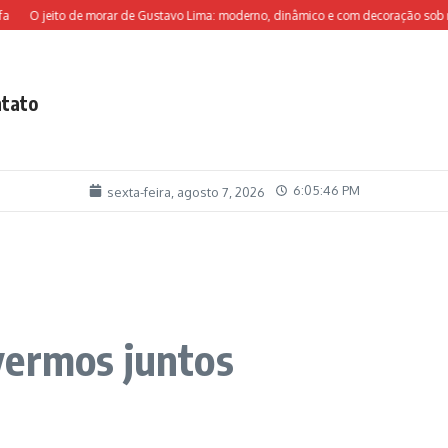
O jeito de morar de Gustavo Lima: moderno, dinâmico e com decoração sob medida
tato
6:05:47 PM
sexta-feira, agosto 7, 2026
vermos juntos