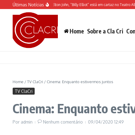
Ir para o conteúdo
Últimas Notícias
g
Musical inspirado em Elton John, “Billy Elliot” está em cartaz no Teatro Alfa
Home
Sobre a Cla Cri
Con
Home
/
TV ClaCri
/
Cinema: Enquanto estivermos juntos
TV ClaCri
Cinema: Enquanto esti
Por
admin
Nenhum comentário
09/04/2020
12:49