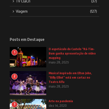
TV ClaCri
(37)
Viagem
(127)
Posts em Destaque
O espetáculo do Castelo “Rá-Tim-
1
Bum ganha apresentação de video
mapping
maio 28, 2025
Musical inspirado em Elton John,
2
“Billy Elliot” está em cartaz no
Teatro Alfa
maio 28, 2025
Arte na pandemia
3
dez 14, 2020