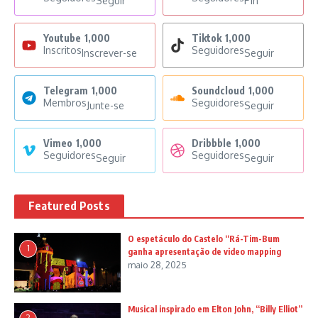
Seguir
Pin
Youtube
1,000
Tiktok
1,000
Inscritos
Seguidores
Inscrever-se
Seguir
Telegram
1,000
Soundcloud
1,000
Membros
Seguidores
Junte-se
Seguir
Vimeo
1,000
Dribbble
1,000
Seguidores
Seguidores
Seguir
Seguir
Featured Posts
O espetáculo do Castelo “Rá-Tim-Bum
1
ganha apresentação de video mapping
maio 28, 2025
Musical inspirado em Elton John, “Billy Elliot”