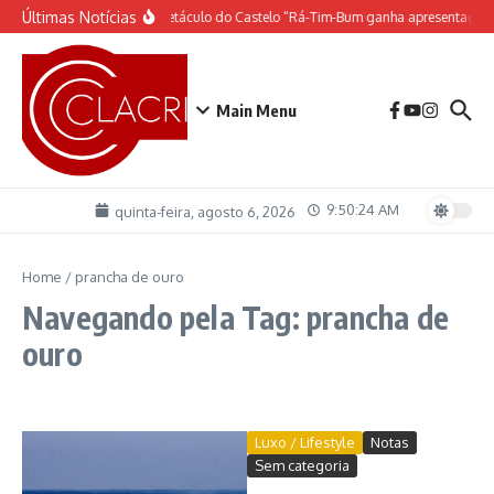
Ir para o conteúdo
Últimas Notícias
O espetáculo do Castelo “Rá-Tim-Bum ganha apresentação 
Main Menu
9:50:24 AM
quinta-feira, agosto 6, 2026
Home
/
prancha de ouro
Navegando pela Tag: prancha de
ouro
Luxo / Lifestyle
Notas
Sem categoria