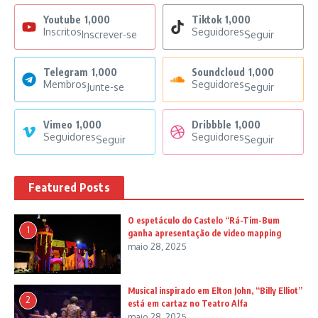
Youtube
1,000
Tiktok
1,000
Inscritos
Seguidores
Inscrever-se
Seguir
Telegram
1,000
Soundcloud
1,000
Membros
Seguidores
Junte-se
Seguir
Vimeo
1,000
Dribbble
1,000
Seguidores
Seguidores
Seguir
Seguir
Featured Posts
O espetáculo do Castelo “Rá-Tim-Bum
1
ganha apresentação de video mapping
maio 28, 2025
Musical inspirado em Elton John, “Billy Elliot”
2
está em cartaz no Teatro Alfa
maio 28, 2025