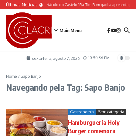
Ir para o conteúdo
Últimas Notícias
O espetáculo do Castelo “Rá-Tim-Bum ganha apresentação 
Main Menu
10:50:36 PM
sexta-feira, agosto 7, 2026
Home
/
Sapo Banjo
Navegando pela Tag: Sapo Banjo
Gastronomia
Sem categoria
Hamburgueria Holy
Burger comemora