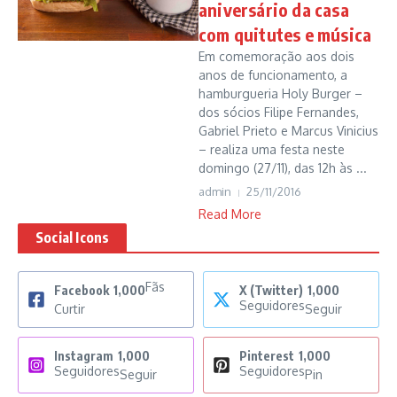
aniversário da casa
com quitutes e música
Em comemoração aos dois
anos de funcionamento, a
hamburgueria Holy Burger –
dos sócios Filipe Fernandes,
Gabriel Prieto e Marcus Vinicius
– realiza uma festa neste
domingo (27/11), das 12h às ...
admin
25/11/2016
Read More
Social Icons
Fãs
Facebook
1,000
X (Twitter)
1,000
Seguidores
Curtir
Seguir
Instagram
1,000
Pinterest
1,000
Seguidores
Seguidores
Seguir
Pin