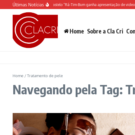
Ir para o conteúdo
Últimas Notícias
O espetáculo do Castelo “Rá-Tim-Bum ganha apresentação de video 
Home
Sobre a Cla Cri
Con
Home
/
Tratamento de pele
Navegando pela Tag: T