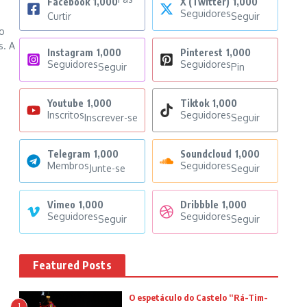
Facebook
1,000
X (Twitter)
1,000
Seguidores
Curtir
Seguir
 o
s. A
Instagram
1,000
Pinterest
1,000
Seguidores
Seguidores
Seguir
Pin
Youtube
1,000
Tiktok
1,000
Inscritos
Seguidores
Inscrever-se
Seguir
Telegram
1,000
Soundcloud
1,000
Membros
Seguidores
Junte-se
Seguir
Vimeo
1,000
Dribbble
1,000
Seguidores
Seguidores
Seguir
Seguir
Featured Posts
O espetáculo do Castelo “Rá-Tim-
1