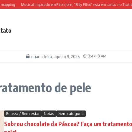
mapping
Musical inspirado em Elton John, “Billy Elliot” está em cartaz no Teatro A
tato
3:47:18 AM
quarta-feira, agosto 5, 2026
ratamento de pele
Beleza / Bem-estar
Notas
Sem categoria
Sobrou chocolate da Páscoa? Faça um tratamento
pele!