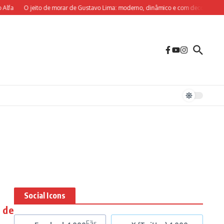
lfa
O jeito de morar de Gustavo Lima: moderno, dinâmico e com decoração sob m
Social Icons
 de
Fãs