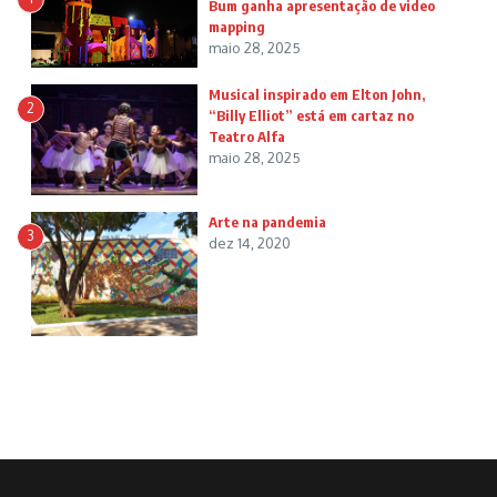
Bum ganha apresentação de video
mapping
maio 28, 2025
Musical inspirado em Elton John,
2
“Billy Elliot” está em cartaz no
Teatro Alfa
maio 28, 2025
Arte na pandemia
3
dez 14, 2020