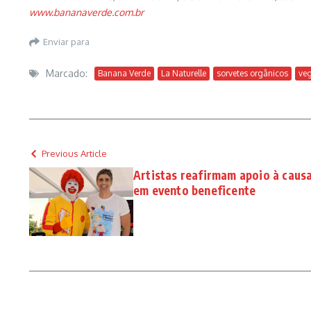
www.bananaverde.com.br
Enviar para
Marcado:
Banana Verde
La Naturelle
sorvetes orgânicos
ve
Previous Article
Artistas reafirmam apoio à causa 
em evento beneficente