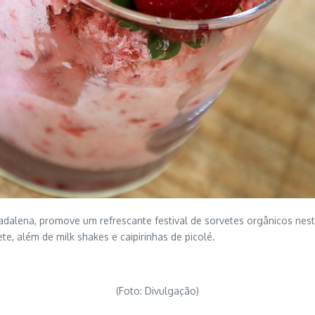
alena, promove um refrescante festival de sorvetes orgânicos neste f
te, além de milk shakes e caipirinhas de picolé.
(Foto: Divulgação)