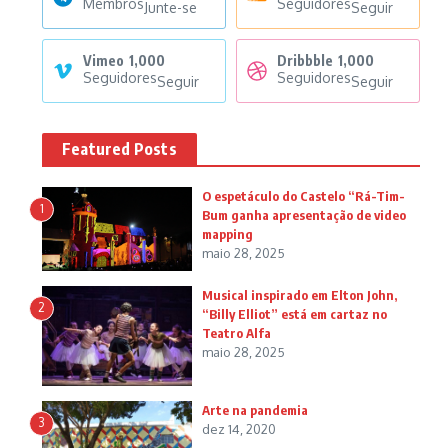
Membros
Seguidores
Junte-se
Seguir
Vimeo
1,000
Dribbble
1,000
Seguidores
Seguidores
Seguir
Seguir
Featured Posts
O espetáculo do Castelo “Rá-Tim-
1
Bum ganha apresentação de video
mapping
maio 28, 2025
Musical inspirado em Elton John,
2
“Billy Elliot” está em cartaz no
Teatro Alfa
maio 28, 2025
Arte na pandemia
3
dez 14, 2020