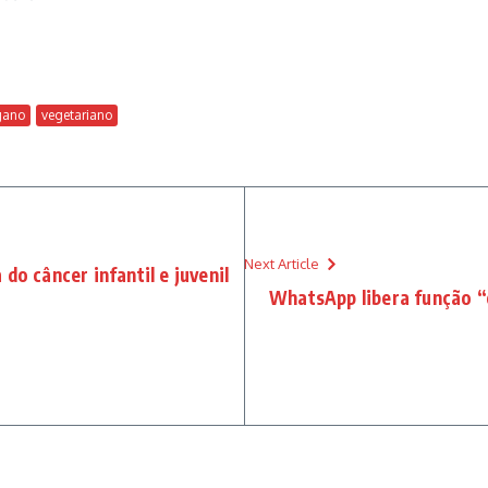
gano
vegetariano
Next Article
do câncer infantil e juvenil
WhatsApp libera função “