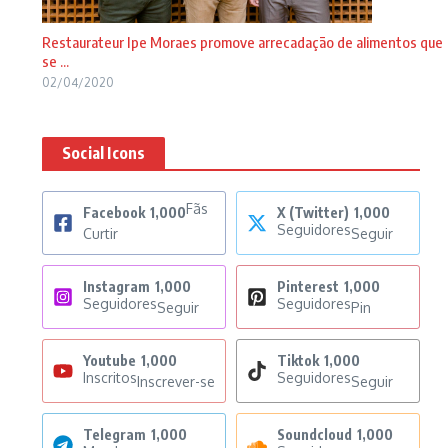
Restaurateur Ipe Moraes promove arrecadação de alimentos que
se ...
02/04/2020
Social Icons
Fãs
Facebook
1,000
X (Twitter)
1,000
Seguidores
Curtir
Seguir
Instagram
1,000
Pinterest
1,000
Seguidores
Seguidores
Seguir
Pin
Youtube
1,000
Tiktok
1,000
Inscritos
Seguidores
Inscrever-se
Seguir
Telegram
1,000
Soundcloud
1,000