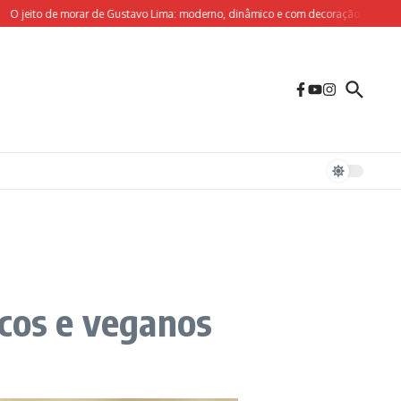
to de morar de Gustavo Lima: moderno, dinâmico e com decoração sob medida para 
icos e veganos