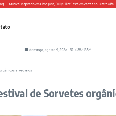
usical inspirado em Elton John, “Billy Elliot” está em cartaz no Teatro Alfa
O jei
tato
9:38:51 AM
domingo, agosto 9, 2026
 orgânicos e veganos
estival de Sorvetes orgân