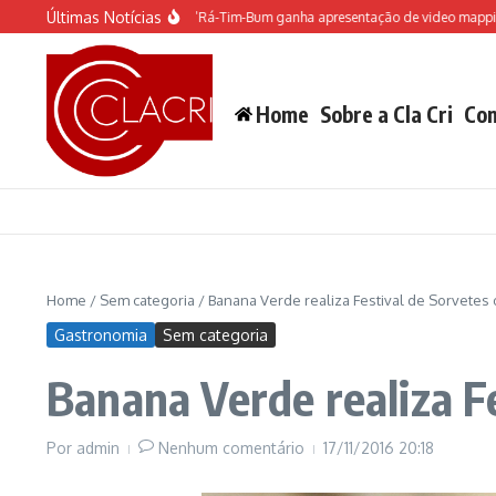
Ir para o conteúdo
Últimas Notícias
 espetáculo do Castelo “Rá-Tim-Bum ganha apresentação de video mapping
M
Home
Sobre a Cla Cri
Con
Home
/
Sem categoria
/
Banana Verde realiza Festival de Sorvetes
Gastronomia
Sem categoria
Banana Verde realiza F
Por
admin
Nenhum comentário
17/11/2016
20:18