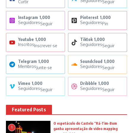
Seguidores
Curtir
Seguir
Instagram
1,000
Pinterest
1,000
Seguidores
Seguidores
Seguir
Pin
Youtube
1,000
Tiktok
1,000
Inscritos
Seguidores
Inscrever-se
Seguir
Telegram
1,000
Soundcloud
1,000
Membros
Seguidores
Junte-se
Seguir
Vimeo
1,000
Dribbble
1,000
Seguidores
Seguidores
Seguir
Seguir
Featured Posts
O espetáculo do Castelo “Rá-Tim-Bum
1
ganha apresentação de video mapping