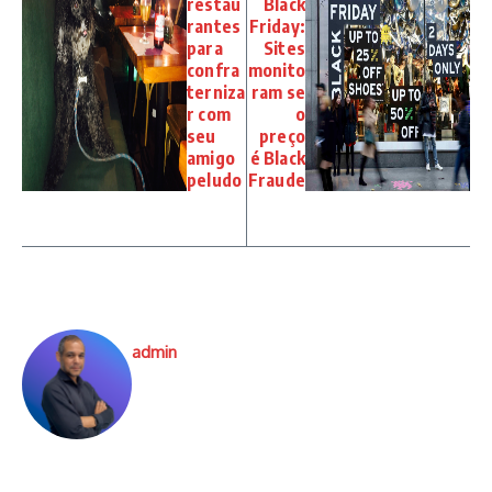
restau
Black
rantes
Friday:
para
Sites
confra
monito
terniza
ram se
r com
o
seu
preço
amigo
é Black
peludo
Fraude
admin