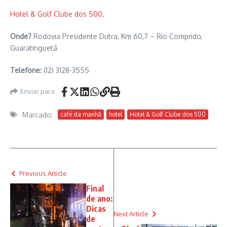
Hotel & Golf Clube dos 500,
Onde?
Rodovia Presidente Dutra, Km 60,7 – Rio Comprido,
Guaratinguetá
Telefone:
(12) 3128-3555
Enviar para
Marcado:
café da manhã
hotel
Hotel & Golf Clube dos 500
Previous Article
Final
de ano:
Dicas
Next Article
de