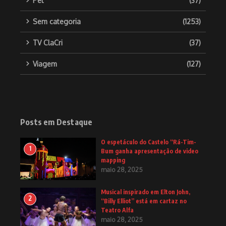
Pet
(37)
Sem categoria
(1253)
TV ClaCri
(37)
Viagem
(127)
Posts em Destaque
O espetáculo do Castelo “Rá-Tim-
1
Bum ganha apresentação de video
mapping
maio 28, 2025
Musical inspirado em Elton John,
2
“Billy Elliot” está em cartaz no
Teatro Alfa
maio 28, 2025