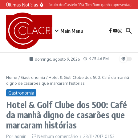
Ir para o conteúdo
Últimas Notícias
O espetáculo do Castelo “Rá-Tim-Bum ganha apresentação d
Main Menu
3:25:46 PM
domingo, agosto 9, 2026
Home
/
Gastronomia
/
Hotel & Golf Clube dos 500: Café da manhã
digno de casarões que marcaram histórias
Gastronomia
Hotel & Golf Clube dos 500: Café
da manhã digno de casarões que
marcaram histórias
Por
admin
Nenhum comentário
23/11/2017
01:53