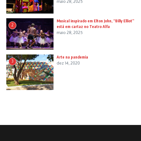
maio 28, 2025
Musical inspirado em Elton John, “Billy Elliot”
2
está em cartaz no Teatro Alfa
maio 28, 2025
Arte na pandemia
3
dez 14, 2020