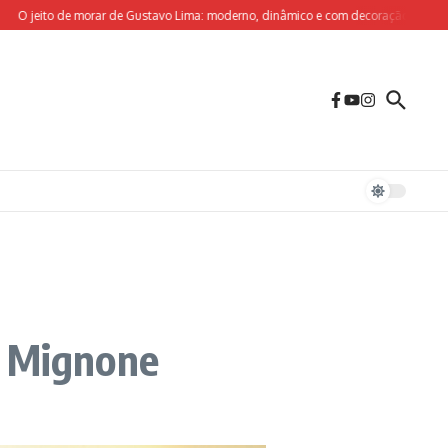
jeito de morar de Gustavo Lima: moderno, dinâmico e com decoração sob medida p
a Mignone