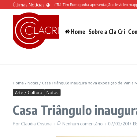
Ir para o conteúdo
Últimas Notícias
O espetáculo do Castelo “Rá-Tim-Bum ganha apresentação de video mapping
Home
Sobre a Cla Cri
Con
Home
/
Notas
/
Casa Triângulo inaugura nova exposição de Vania
Arte / Cultura
Notas
Casa Triângulo inaugur
Por
Claudia Cristina
Nenhum comentário
07/02/2017
13