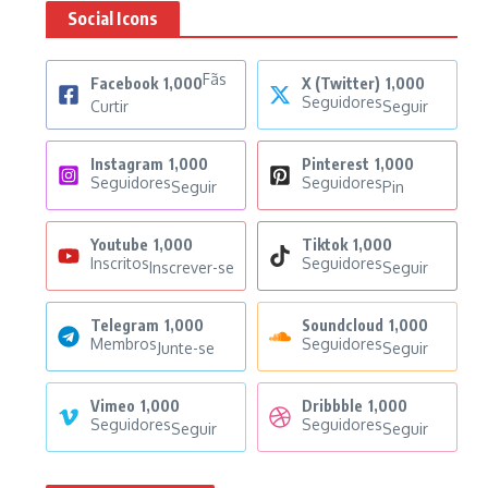
Social Icons
Fãs
Facebook
1,000
X (Twitter)
1,000
Seguidores
Curtir
Seguir
Instagram
1,000
Pinterest
1,000
Seguidores
Seguidores
Seguir
Pin
Youtube
1,000
Tiktok
1,000
Inscritos
Seguidores
Inscrever-se
Seguir
Telegram
1,000
Soundcloud
1,000
Membros
Seguidores
Junte-se
Seguir
Vimeo
1,000
Dribbble
1,000
Seguidores
Seguidores
Seguir
Seguir