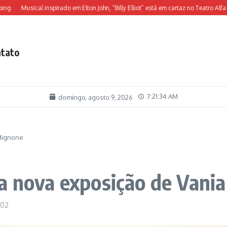
Musical inspirado em Elton John, “Billy Elliot” está em cartaz no Teatro Alfa
O 
tato
7:21:35 AM
domingo, agosto 9, 2026
 Mignone
a nova exposição de Vani
:02