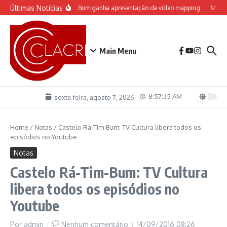
Ir para o conteúdo
Últimas Notícias
etáculo do Castelo “Rá-Tim-Bum ganha apresentação de video mapping
Musical
Main Menu
8:57:35 AM
sexta-feira, agosto 7, 2026
Home
/
Notas
/
Castelo Rá-Tim-Bum: TV Cultura libera todos os
episódios no Youtube
Notas
Castelo Rá-Tim-Bum: TV Cultura
libera todos os episódios no
Youtube
Por
admin
Nenhum comentário
14/09/2016
08:26