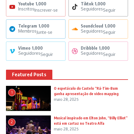
Youtube
1,000
Tiktok
1,000
Inscritos
Seguidores
Inscrever-se
Seguir
Telegram
1,000
Soundcloud
1,000
Membros
Seguidores
Junte-se
Seguir
Vimeo
1,000
Dribbble
1,000
Seguidores
Seguidores
Seguir
Seguir
Featured Posts
O espetáculo do Castelo “Rá-Tim-Bum
1
ganha apresentação de video mapping
maio 28, 2025
Musical inspirado em Elton John, “Billy Elliot”
2
está em cartaz no Teatro Alfa
maio 28, 2025