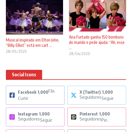
Ana Furtado ganha 150 bombons
Musical inspirado em Elton John,
do marido e pede ajuda: “Ah, esse
“Billy Elliot” está em cart ...
...
28/05/2025
28/04/2020
Social Icons
Fãs
Facebook
1,000
X (Twitter)
1,000
Seguidores
Curtir
Seguir
Instagram
1,000
Pinterest
1,000
Seguidores
Seguidores
Seguir
Pin